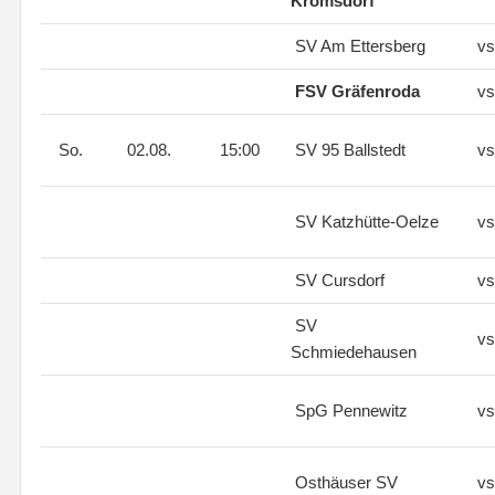
Kromsdorf
SV Am Ettersberg
vs
FSV Gräfenroda
vs
So.
02.08.
15:00
SV 95 Ballstedt
vs
SV Katzhütte-Oelze
vs
SV Cursdorf
vs
SV
vs
Schmiedehausen
SpG Pennewitz
vs
Osthäuser SV
vs