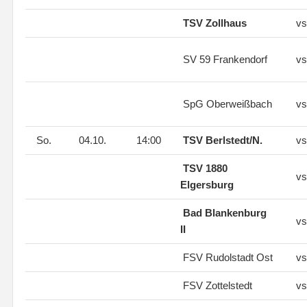
TSV Zollhaus
vs
SV 59 Frankendorf
vs
SpG Oberweißbach
vs
So.
04.10.
14:00
TSV Berlstedt/N.
vs
TSV 1880
vs
Elgersburg
Bad Blankenburg
vs
II
FSV Rudolstadt Ost
vs
FSV Zottelstedt
vs