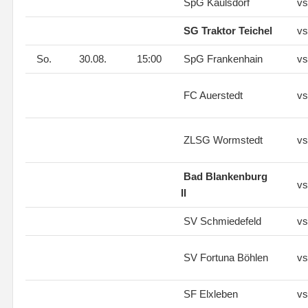
SpG Kaulsdorf
vs
SG Traktor Teichel
vs
So.
30.08.
15:00
SpG Frankenhain
vs
FC Auerstedt
vs
ZLSG Wormstedt
vs
Bad Blankenburg
vs
II
SV Schmiedefeld
vs
SV Fortuna Böhlen
vs
SF Elxleben
vs