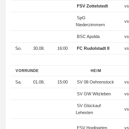
FSV Zottelstedt
vs
SpG
vs
Niederzimmern
BSC Apolda
vs
So.
30.08.
16:00
FC Rudolstadt II
vs
VORRUNDE
HEIM
Sa.
01.08.
15:00
SV 08 Oehrenstock
vs
SV GW Witzleben
vs
SV Glückauf
vs
Lehesten
FSV Hopfgarten
vs