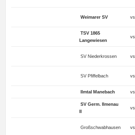
Weimarer SV
vs
TSV 1865
vs
Langewiesen
SV Niederkrossen
vs
SV Pfiffelbach
vs
Ilmtal Manebach
vs
SV Germ. Ilmenau
vs
II
Großschwabhausen
vs