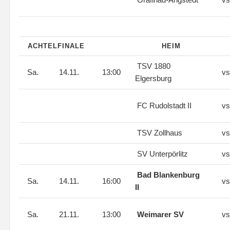
ACHTELFINALE
HEIM
TSV 1880
Sa.
14.11.
13:00
vs
Elgersburg
FC Rudolstadt II
vs
TSV Zollhaus
vs
SV Unterpörlitz
vs
Bad Blankenburg
Sa.
14.11.
16:00
vs
II
Sa.
21.11.
13:00
Weimarer SV
vs