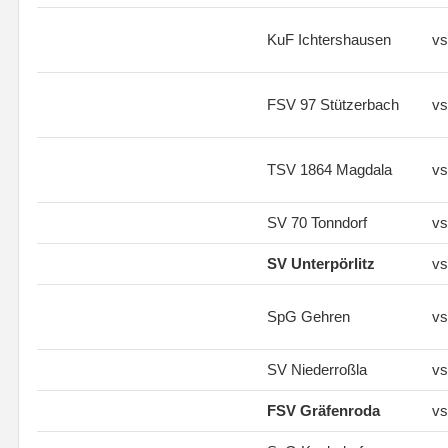
KuF Ichtershausen
vs
FSV 97 Stützerbach
vs
TSV 1864 Magdala
vs
SV 70 Tonndorf
vs
SV Unterpörlitz
vs
SpG Gehren
vs
SV Niederroßla
vs
FSV Gräfenroda
vs