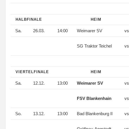
HALBFINALE
HEIM
Sa.
26.03.
14:00
Weimarer SV
vs
SG Traktor Teichel
vs
VIERTELFINALE
HEIM
Sa.
12.12.
13:00
Weimarer SV
vs
FSV Blankenhain
vs
So.
13.12.
13:00
Bad Blankenburg II
vs
Gräfinau-Angstedt
vs