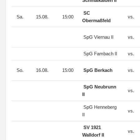
Schmalkalden II
SC
Sa.
15.08.
15:00
vs.
Obermaßfeld
SpG Viernau II
vs.
SpG Fambach II
vs.
So.
16.08.
15:00
SpG Berkach
vs.
SpG Neubrunn
vs.
II
SpG Henneberg
vs.
II
SV 1921
vs.
Walldorf II