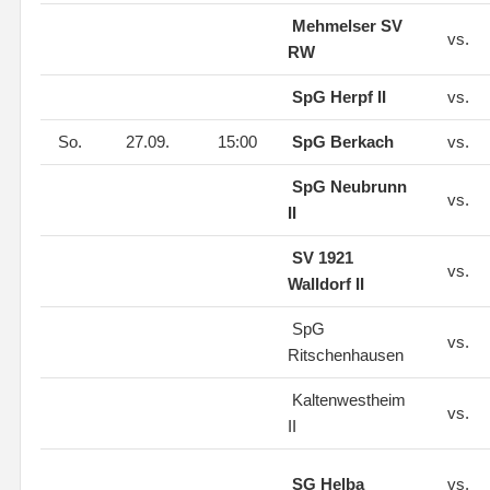
Mehmelser SV
vs.
RW
SpG Herpf II
vs.
So.
27.09.
15:00
SpG Berkach
vs.
SpG Neubrunn
vs.
II
SV 1921
vs.
Walldorf II
SpG
vs.
Ritschenhausen
Kaltenwestheim
vs.
II
SG Helba
vs.