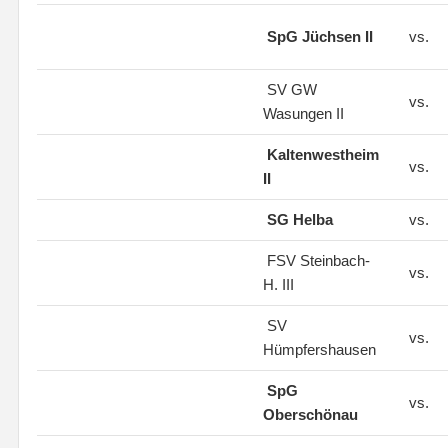
SpG Jüchsen II
vs.
SV GW
vs.
Wasungen II
Kaltenwestheim
vs.
II
SG Helba
vs.
FSV Steinbach-
vs.
H. III
SV
vs.
Hümpfershausen
SpG
vs.
Oberschönau