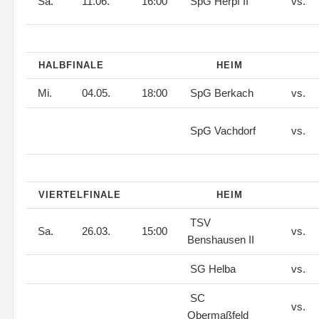
Sa.
11.06.
16:00
SpG Herpf II
vs.
HALBFINALE
HEIM
Mi.
04.05.
18:00
SpG Berkach
vs.
SpG Vachdorf
vs.
VIERTELFINALE
HEIM
TSV
Sa.
26.03.
15:00
vs.
Benshausen II
SG Helba
vs.
SC
vs.
Obermaßfeld