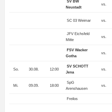
SV BW
vs.
Neustadt
SC 03 Weimar
vs.
JFV Eichsfeld
vs.
Mitte
FSV Wacker
vs.
Gotha
SV SCHOTT
So.
30.08.
12:00
vs.
Jena
SpG
Mi.
09.09.
18:00
vs.
Arenshausen
Freilos