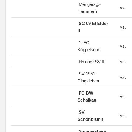
Mengersg.-
vs.
Hämmern
SC 09 Effelder
vs.
II
1. FC
vs.
Köppelsdorf
Hainaer SV II
vs.
SV 1951
vs.
Dingsleben
FC BW
vs.
Schalkau
SV
vs.
Schönbrunn
Simmersberg