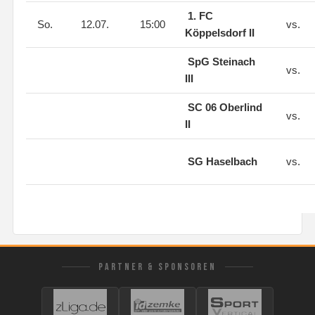
1. FC
So.
12.07.
15:00
vs.
Köppelsdorf II
SpG Steinach
vs.
III
SC 06 Oberlind
vs.
II
SG Haselbach
vs.
PARTNER & SPONSOREN