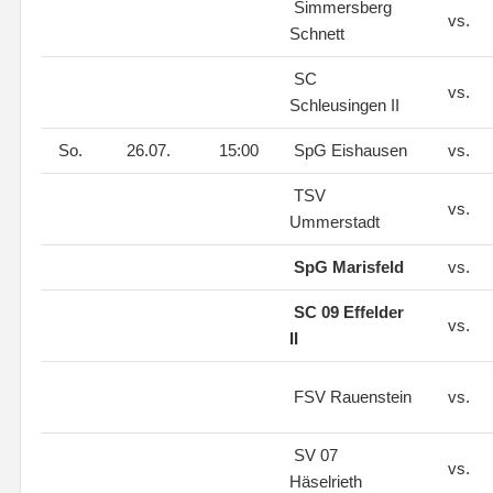
Simmersberg
vs.
Schnett
SC
vs.
Schleusingen II
So.
26.07.
15:00
SpG Eishausen
vs.
TSV
vs.
Ummerstadt
SpG Marisfeld
vs.
SC 09 Effelder
vs.
II
FSV Rauenstein
vs.
SV 07
vs.
Häselrieth