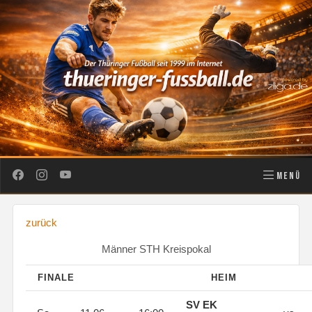
MENÜ
zurück
Männer STH Kreispokal
FINALE
HEIM
SV EK