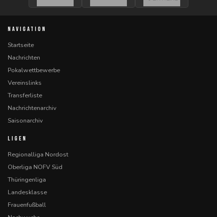
NAVIGATION
Startseite
Nachrichten
Pokalwettbewerbe
Vereinslinks
Transferliste
Nachrichtenarchiv
Saisonarchiv
LIGEN
Regionalliga Nordost
Oberliga NOFV Süd
Thüringenliga
Landesklasse
Frauenfußball