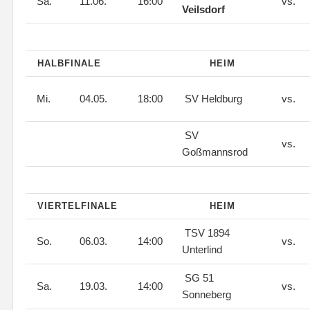
Sa.
11.06.
16:00
vs.
Veilsdorf
HALBFINALE
HEIM
Mi.
04.05.
18:00
SV Heldburg
vs.
SV
vs.
Goßmannsrod
VIERTELFINALE
HEIM
TSV 1894
So.
06.03.
14:00
vs.
Unterlind
SG 51
Sa.
19.03.
14:00
vs.
Sonneberg