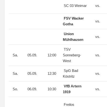
SC 03 Weimar
vs.
FSV Wacker
vs.
Gotha
Union
vs.
Mühlhausen
TSV
Sa.
05.09.
12:00
Sonneberg-
vs.
West
SpG Bad
Sa.
05.09.
12:30
vs.
Köstritz
VfB Artern
So.
06.09.
10:30
vs.
1919
Freilos