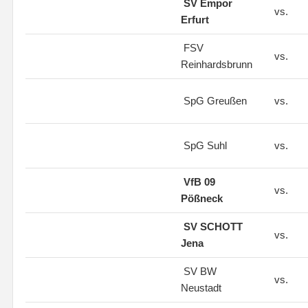
SV Empor
vs.
Erfurt
FSV
vs.
Reinhardsbrunn
SpG Greußen
vs.
SpG Suhl
vs.
VfB 09
vs.
Pößneck
SV SCHOTT
vs.
Jena
SV BW
vs.
Neustadt