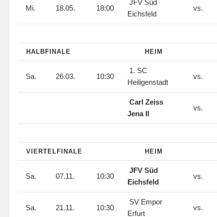
JFV Süd
Mi.
18.05.
18:00
vs.
Eichsfeld
HALBFINALE
HEIM
1. SC
Sa.
26.03.
10:30
vs.
Heiligenstadt
Carl Zeiss
vs.
Jena II
VIERTELFINALE
HEIM
JFV Süd
Sa.
07.11.
10:30
vs.
Eichsfeld
SV Empor
Sa.
21.11.
10:30
vs.
Erfurt