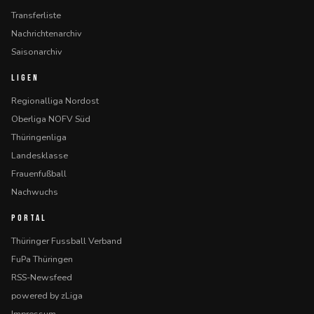
Transferliste
Nachrichtenarchiv
Saisonarchiv
LIGEN
Regionalliga Nordost
Oberliga NOFV Süd
Thüringenliga
Landesklasse
Frauenfußball
Nachwuchs
PORTAL
Thüringer Fussball Verband
FuPa Thüringen
RSS-Newsfeed
powered by zLiga
Impressum