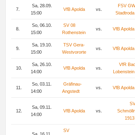
Sa, 28.09.
FSV G
7.
VfB Apolda
vs.
15:00
Stadtroda
So, 06.10.
SV 08
8.
vs.
VfB Apolda
15:00
Rothenstein
Sa, 19.10.
TSV Gera-
9.
vs.
VfB Apolda
15:00
Westvororte
Sa, 26.10.
VfR Ba
10.
VfB Apolda
vs.
14:00
Lobenstein
So, 03.11.
Gräfinau-
11.
vs.
VfB Apolda
14:00
Angstedt
S
Sa, 09.11.
12.
VfB Apolda
vs.
Schmöll
14:00
1913
SV
Sa, 16.11.