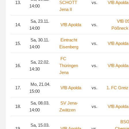
13.
SCHOTT
vs.
VfB Apolda
14:00
Jena II
Sa, 23.11.
VfB 0
14.
VfB Apolda
vs.
14:00
Pößneck
Sa, 30.11.
Eintracht
15.
vs.
VfB Apolda
14:00
Eisenberg
FC
Sa, 22.02.
16.
Thüringen
vs.
VfB Apolda
14:30
Jena
Mo, 21.04.
17.
VfB Apolda
vs.
1. FC Greiz
15:00
Sa, 08.03.
SV Jena-
18.
vs.
VfB Apolda
14:00
Zwätzen
BS
Sa, 15.03.
19.
VfB Apolda
vs.
Chemi