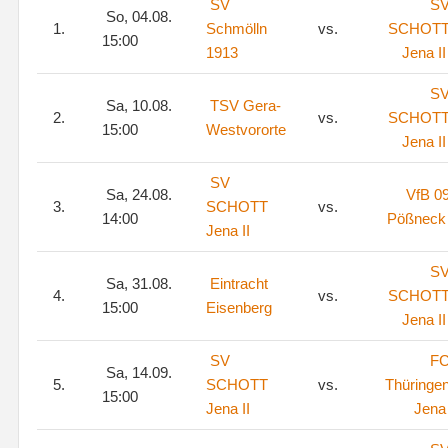
SV
S
So, 04.08.
1.
Schmölln
vs.
SCHOT
15:00
1913
Jena II
S
Sa, 10.08.
TSV Gera-
2.
vs.
SCHOT
15:00
Westvororte
Jena II
SV
Sa, 24.08.
VfB 0
3.
SCHOTT
vs.
14:00
Pößneck
Jena II
S
Sa, 31.08.
Eintracht
4.
vs.
SCHOT
15:00
Eisenberg
Jena II
SV
F
Sa, 14.09.
5.
SCHOTT
vs.
Thüringe
15:00
Jena II
Jena