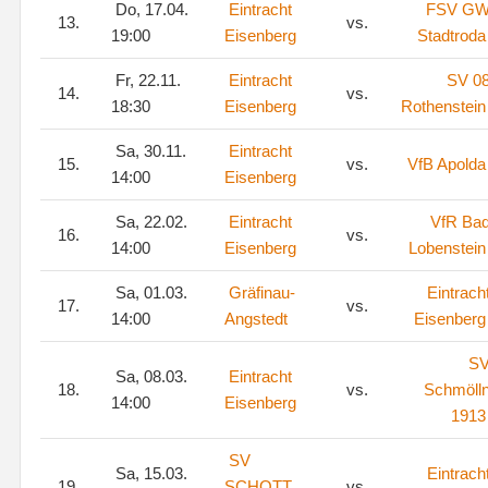
Do, 17.04.
Eintracht
FSV G
13.
vs.
19:00
Eisenberg
Stadtroda
Fr, 22.11.
Eintracht
SV 0
14.
vs.
18:30
Eisenberg
Rothenstein
Sa, 30.11.
Eintracht
15.
vs.
VfB Apolda
14:00
Eisenberg
Sa, 22.02.
Eintracht
VfR Ba
16.
vs.
14:00
Eisenberg
Lobenstein
Sa, 01.03.
Gräfinau-
Eintrach
17.
vs.
14:00
Angstedt
Eisenberg
S
Sa, 08.03.
Eintracht
18.
vs.
Schmöll
14:00
Eisenberg
1913
SV
Sa, 15.03.
Eintrach
19.
SCHOTT
vs.