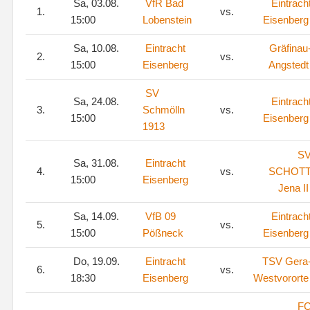
Sa, 03.08.
VfR Bad
Eintrach
1.
vs.
15:00
Lobenstein
Eisenberg
Sa, 10.08.
Eintracht
Gräfinau
2.
vs.
15:00
Eisenberg
Angstedt
SV
Sa, 24.08.
Eintrach
3.
Schmölln
vs.
15:00
Eisenberg
1913
S
Sa, 31.08.
Eintracht
4.
vs.
SCHOT
15:00
Eisenberg
Jena II
Sa, 14.09.
VfB 09
Eintrach
5.
vs.
15:00
Pößneck
Eisenberg
Do, 19.09.
Eintracht
TSV Gera
6.
vs.
18:30
Eisenberg
Westvororte
F