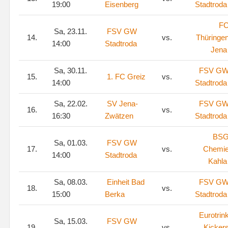
19:00
Eisenberg
Stadtroda
F
Sa, 23.11.
FSV GW
14.
vs.
Thüringe
14:00
Stadtroda
Jena
Sa, 30.11.
FSV G
15.
1. FC Greiz
vs.
14:00
Stadtroda
Sa, 22.02.
SV Jena-
FSV G
16.
vs.
16:30
Zwätzen
Stadtroda
BS
Sa, 01.03.
FSV GW
17.
vs.
Chemi
14:00
Stadtroda
Kahla
Sa, 08.03.
Einheit Bad
FSV G
18.
vs.
15:00
Berka
Stadtroda
Eurotrin
Sa, 15.03.
FSV GW
19.
vs.
Kicker