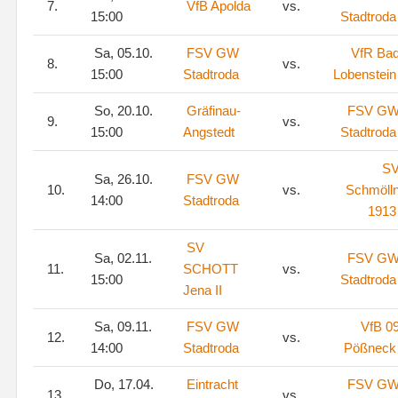
7.
VfB Apolda
vs.
15:00
Stadtroda
Sa, 05.10.
FSV GW
VfR Ba
8.
vs.
15:00
Stadtroda
Lobenstein
So, 20.10.
Gräfinau-
FSV G
9.
vs.
15:00
Angstedt
Stadtroda
S
Sa, 26.10.
FSV GW
10.
vs.
Schmöll
14:00
Stadtroda
1913
SV
Sa, 02.11.
FSV G
11.
SCHOTT
vs.
15:00
Stadtroda
Jena II
Sa, 09.11.
FSV GW
VfB 0
12.
vs.
14:00
Stadtroda
Pößneck
Do, 17.04.
Eintracht
FSV G
13.
vs.