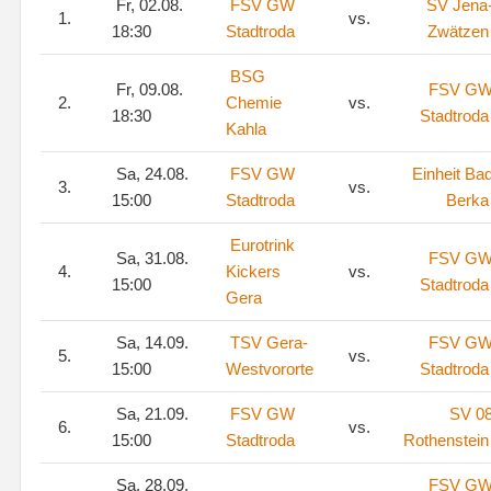
Fr, 02.08.
FSV GW
SV Jena
1.
vs.
18:30
Stadtroda
Zwätzen
BSG
Fr, 09.08.
FSV G
2.
Chemie
vs.
18:30
Stadtroda
Kahla
Sa, 24.08.
FSV GW
Einheit Ba
3.
vs.
15:00
Stadtroda
Berka
Eurotrink
Sa, 31.08.
FSV G
4.
Kickers
vs.
15:00
Stadtroda
Gera
Sa, 14.09.
TSV Gera-
FSV G
5.
vs.
15:00
Westvororte
Stadtroda
Sa, 21.09.
FSV GW
SV 0
6.
vs.
15:00
Stadtroda
Rothenstein
Sa, 28.09.
FSV G