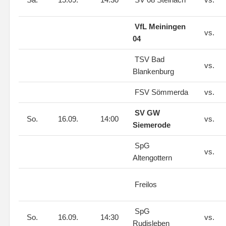
VfL Meiningen
vs.
04
TSV Bad
vs.
Blankenburg
FSV Sömmerda
vs.
SV GW
So.
16.09.
14:00
vs.
Siemerode
SpG
vs.
Altengottern
Freilos
SpG
So.
16.09.
14:30
vs.
Rudisleben