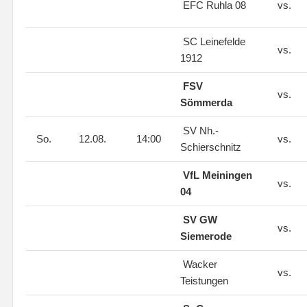
EFC Ruhla 08
vs.
SC Leinefelde
vs.
1912
FSV
vs.
Sömmerda
SV Nh.-
So.
12.08.
14:00
vs.
Schierschnitz
VfL Meiningen
vs.
04
SV GW
vs.
Siemerode
Wacker
vs.
Teistungen