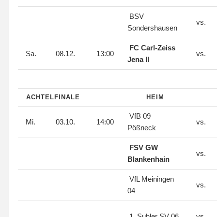
BSV
vs.
Sondershausen
FC Carl-Zeiss
Sa.
08.12.
13:00
vs.
Jena II
ACHTELFINALE
HEIM
VfB 09
Mi.
03.10.
14:00
vs.
Pößneck
FSV GW
vs.
Blankenhain
VfL Meiningen
vs.
04
1. Suhler SV 06
vs.