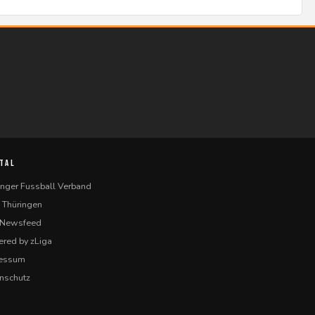
TAL
inger Fussball Verband
 Thüringen
-Newsfeed
red by zLiga
ressum
nschutz