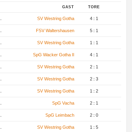
GAST
TORE
.
SV Westring Gotha
4 : 1
.
FSV Waltershausen
5 : 1
.
SV Westring Gotha
1 : 1
.
SpG Wacker Gotha II
4 : 1
.
SV Westring Gotha
2 : 1
.
SV Westring Gotha
2 : 3
.
SV Westring Gotha
1 : 2
.
SpG Vacha
2 : 1
.
SpG Leimbach
2 : 0
.
SV Westring Gotha
1 : 5