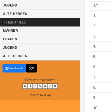
JUGEND
ST
ALTE HERREN
1.
POKALSPIELE
2.
MÄNNER
3.
FRAUEN
4.
JUGEND
ALTE HERREN
5.
6.
Facebook
X
7.
Besucher gesamt
6
3
7
5
4
7
0
8.
powered by zLiga
9.
10.