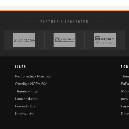
PARTNER & SPONSOREN
LIGEN
POR
Regionalliga Nordost
Thür
Oberliga NOFV Süd
FuPa
Thüringenliga
RSS
Landesklasse
powe
Frauenfußball
Imp
Nachwuchs
Date