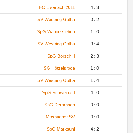
.
FC Eisenach 2011
4 : 3
.
SV Westring Gotha
0 : 2
.
SpG Wandersleben
1 : 0
.
SV Westring Gotha
3 : 4
.
SpG Borsch II
2 : 3
.
SG Hötzelsroda
1 : 0
.
SV Westring Gotha
1 : 4
.
SpG Schweina II
4 : 0
.
SpG Dermbach
0 : 0
.
Mosbacher SV
0 : 0
.
SpG Marksuhl
4 : 2