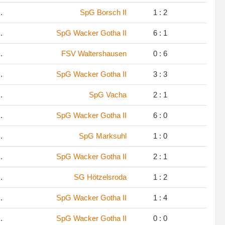
.
SpG Borsch II
1 : 2
.
SpG Wacker Gotha II
6 : 1
.
FSV Waltershausen
0 : 6
.
SpG Wacker Gotha II
3 : 3
.
SpG Vacha
2 : 1
.
SpG Wacker Gotha II
6 : 0
.
SpG Marksuhl
1 : 0
.
SpG Wacker Gotha II
2 : 1
.
SG Hötzelsroda
1 : 2
.
SpG Wacker Gotha II
1 : 4
.
SpG Wacker Gotha II
0 : 0