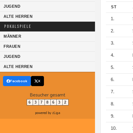
JUGEND
ST
ALTE HERREN
1.
POKALSPIELE
2.
MÄNNER
3.
FRAUEN
4.
JUGEND
ALTE HERREN
5.
6.
Facebook
X
7.
Besucher gesamt
6
3
7
8
6
3
2
8.
powered by zLiga
9.
10.