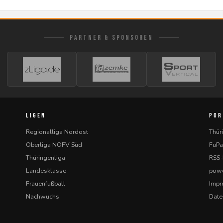
PARTNER & SPONSOREN
LIGEN
POR
Regionalliga Nordost
Thür
Oberliga NOFV Süd
FuPa
Thüringenliga
RSS
Landesklasse
powe
Frauenfußball
Imp
Nachwuchs
Date