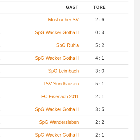
GAST
TORE
.
Mosbacher SV
2 : 6
.
SpG Wacker Gotha II
0 : 3
.
SpG Ruhla
5 : 2
.
SpG Wacker Gotha II
4 : 1
.
SpG Leimbach
3 : 0
.
TSV Sundhausen
5 : 1
.
FC Eisenach 2011
2 : 1
.
SpG Wacker Gotha II
3 : 5
.
SpG Wandersleben
2 : 2
.
SpG Wacker Gotha II
2 : 1