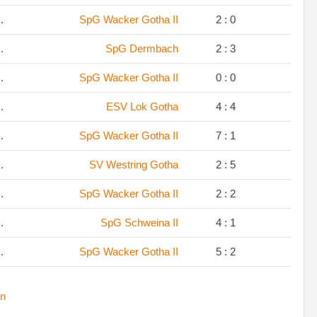
.
SpG Wacker Gotha II
2 : 0
.
SpG Dermbach
2 : 3
.
SpG Wacker Gotha II
0 : 0
.
ESV Lok Gotha
4 : 4
.
SpG Wacker Gotha II
7 : 1
.
SV Westring Gotha
2 : 5
.
SpG Wacker Gotha II
2 : 2
.
SpG Schweina II
4 : 1
.
SpG Wacker Gotha II
5 : 2
n