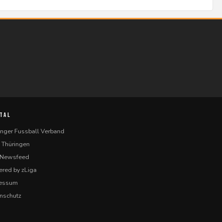
TAL
inger Fussball Verband
 Thüringen
-Newsfeed
red by zLiga
ressum
nschutz