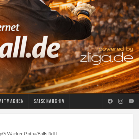
Mitmachen
Saisonarchiv
pG Wacker Gotha/Ballstädt II