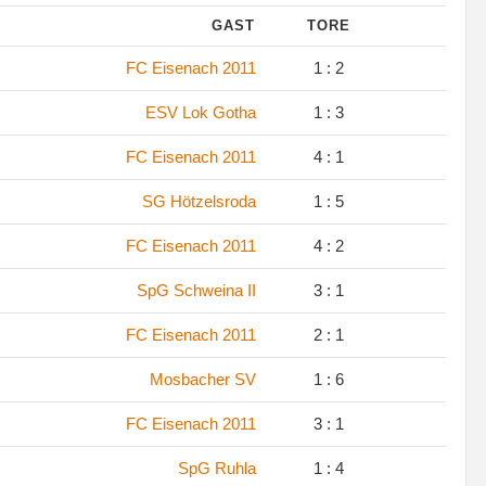
GAST
TORE
FC Eisenach 2011
1 : 2
ESV Lok Gotha
1 : 3
FC Eisenach 2011
4 : 1
SG Hötzelsroda
1 : 5
FC Eisenach 2011
4 : 2
SpG Schweina II
3 : 1
FC Eisenach 2011
2 : 1
Mosbacher SV
1 : 6
FC Eisenach 2011
3 : 1
SpG Ruhla
1 : 4