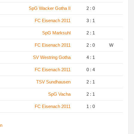
SpG Wacker Gotha II
2 : 0
FC Eisenach 2011
3 : 1
SpG Marksuhl
2 : 1
FC Eisenach 2011
2 : 0
W
SV Westring Gotha
4 : 1
FC Eisenach 2011
0 : 4
TSV Sundhausen
2 : 1
SpG Vacha
2 : 1
FC Eisenach 2011
1 : 0
n