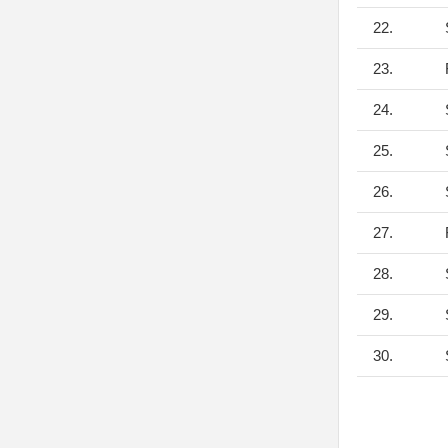
22.
S
23.
F
24.
S
25.
S
26.
S
27.
F
28.
S
29.
S
30.
S