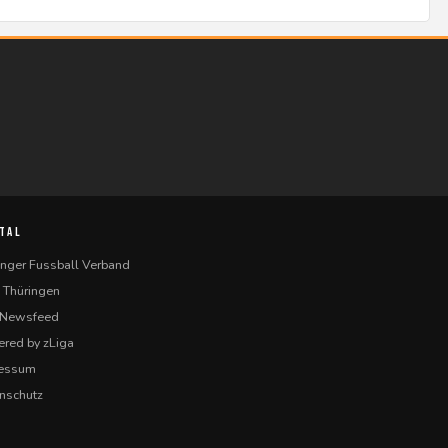
TAL
inger Fussball Verband
 Thüringen
-Newsfeed
red by zLiga
ressum
nschutz