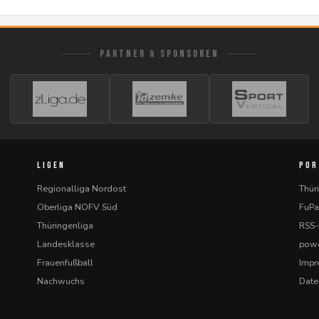
PARTNER & SPONSOREN
LIGEN
POR
Regionalliga Nordost
Thür
Oberliga NOFV Süd
FuPa
Thüringenliga
RSS
Landesklasse
powe
Frauenfußball
Imp
Nachwuchs
Date