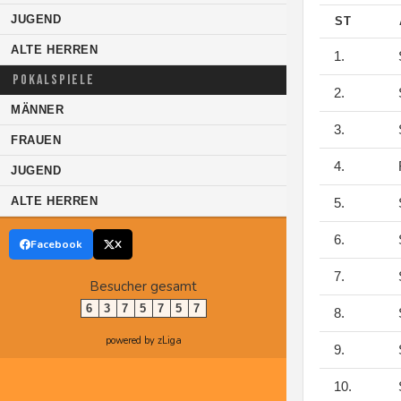
JUGEND
ST
ALTE HERREN
1.
S
POKALSPIELE
2.
S
MÄNNER
3.
S
FRAUEN
4.
F
JUGEND
ALTE HERREN
5.
S
6.
S
Facebook
X
7.
S
Besucher gesamt
6
3
7
5
7
5
7
8.
S
powered by zLiga
9.
S
10.
S