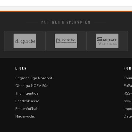
PARTNER & SPONSOREN
LIGEN
POR
Regionalliga Nordost
Thür
Oberliga NOFV Süd
FuPa
Thüringenliga
RSS
Landesklasse
powe
Frauenfußball
Imp
Nachwuchs
Date