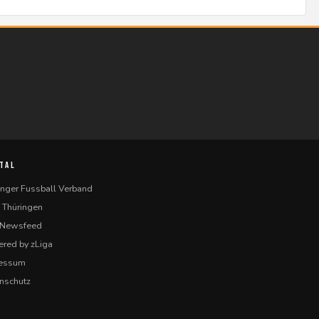
TAL
inger Fussball Verband
 Thüringen
-Newsfeed
red by zLiga
ressum
nschutz