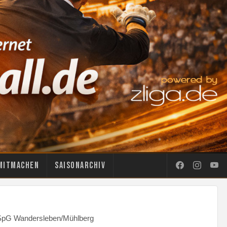
Mitmachen
Saisonarchiv
- SpG Wandersleben/Mühlberg