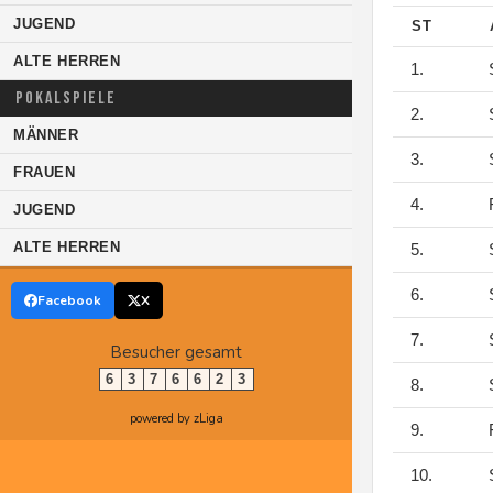
JUGEND
ST
ALTE HERREN
1.
S
POKALSPIELE
2.
S
MÄNNER
3.
S
FRAUEN
4.
F
JUGEND
ALTE HERREN
5.
S
6.
S
Facebook
X
7.
S
Besucher gesamt
6
3
7
6
6
2
3
8.
S
powered by zLiga
9.
F
10.
S