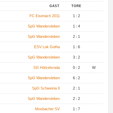
GAST
TORE
FC Eisenach 2011
1 : 2
SpG Wandersleben
1 : 4
SpG Wandersleben
2 : 1
ESV Lok Gotha
1 : 6
SpG Wandersleben
3 : 2
SG Hötzelsroda
0 : 2
W
SpG Wandersleben
6 : 2
SpG Schweina II
2 : 1
SpG Wandersleben
2 : 2
Mosbacher SV
1 : 7