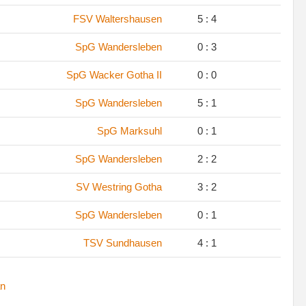
FSV Waltershausen
5 : 4
SpG Wandersleben
0 : 3
SpG Wacker Gotha II
0 : 0
SpG Wandersleben
5 : 1
SpG Marksuhl
0 : 1
SpG Wandersleben
2 : 2
SV Westring Gotha
3 : 2
SpG Wandersleben
0 : 1
TSV Sundhausen
4 : 1
n