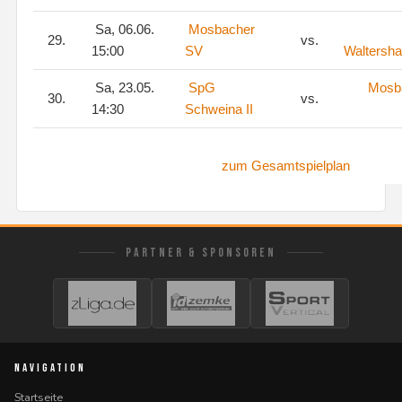
Sa, 06.06.
Mosbacher
29.
vs.
15:00
SV
Waltersh
Sa, 23.05.
SpG
Mosb
30.
vs.
14:30
Schweina II
zum Gesamtspielplan
PARTNER & SPONSOREN
NAVIGATION
Startseite