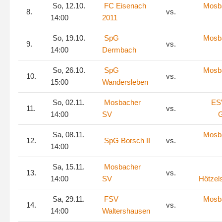
So, 12.10.
FC Eisenach
Mosb
8.
vs.
14:00
2011
So, 19.10.
SpG
Mosb
9.
vs.
14:00
Dermbach
So, 26.10.
SpG
Mosb
10.
vs.
15:00
Wandersleben
So, 02.11.
Mosbacher
ES
11.
vs.
14:00
SV
G
Sa, 08.11.
Mosb
12.
SpG Borsch II
vs.
14:00
Sa, 15.11.
Mosbacher
13.
vs.
14:00
SV
Hötzel
Sa, 29.11.
FSV
Mosb
14.
vs.
14:00
Waltershausen