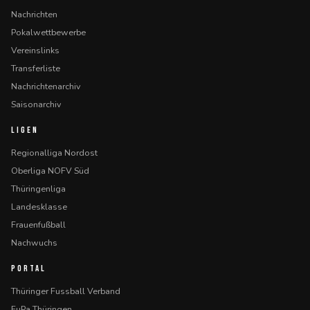
Nachrichten
Pokalwettbewerbe
Vereinslinks
Transferliste
Nachrichtenarchiv
Saisonarchiv
LIGEN
Regionalliga Nordost
Oberliga NOFV Süd
Thüringenliga
Landesklasse
Frauenfußball
Nachwuchs
PORTAL
Thüringer Fussball Verband
FuPa Thüringen