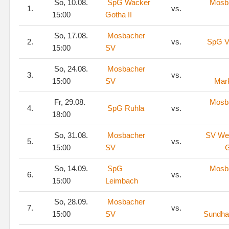
So, 10.08.
SpG Wacker
Mosb
1.
vs.
15:00
Gotha II
So, 17.08.
Mosbacher
2.
vs.
SpG V
15:00
SV
So, 24.08.
Mosbacher
3.
vs.
15:00
SV
Mar
Fr, 29.08.
Mosb
4.
SpG Ruhla
vs.
18:00
So, 31.08.
Mosbacher
SV Wes
5.
vs.
15:00
SV
G
So, 14.09.
SpG
Mosb
6.
vs.
15:00
Leimbach
So, 28.09.
Mosbacher
7.
vs.
15:00
SV
Sundha