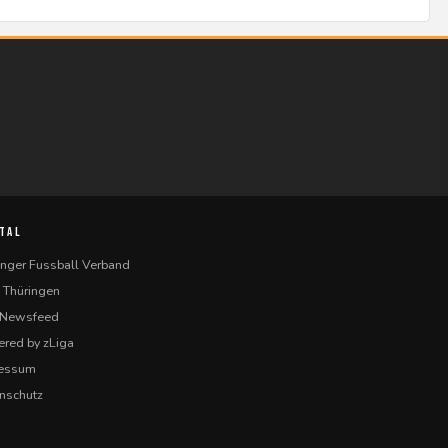
TAL
inger Fussball Verband
 Thüringen
-Newsfeed
red by zLiga
ressum
nschutz