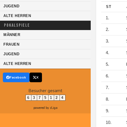
JUGEND
ST
ALTE HERREN
1.
S
POKALSPIELE
2.
S
MÄNNER
3.
S
FRAUEN
4.
S
JUGEND
ALTE HERREN
5.
F
6.
S
Facebook
X
7.
S
Besucher gesamt
6
3
7
5
1
2
4
8.
D
powered by zLiga
9.
S
10.
S