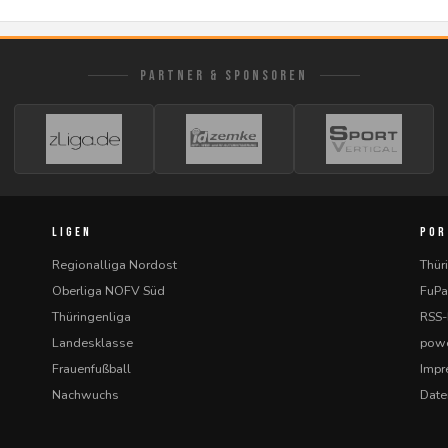
PARTNER & SPONSOREN
LIGEN
POR
Regionalliga Nordost
Thür
Oberliga NOFV Süd
FuPa
Thüringenliga
RSS
Landesklasse
powe
Frauenfußball
Imp
Nachwuchs
Date