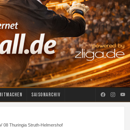
Mitmachen
Saisonarchiv
V 08 Thuringia Struth-Helmershof