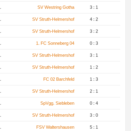
.
SV Westring Gotha
3 : 1
.
SV Struth-Helmershof
4 : 2
.
SV Struth-Helmershof
3 : 2
.
1. FC Sonneberg 04
0 : 3
.
SV Struth-Helmershof
3 : 1
.
SV Struth-Helmershof
1 : 2
.
FC 02 Barchfeld
1 : 3
.
SV Struth-Helmershof
2 : 1
.
SpVgg. Siebleben
0 : 4
.
SV Struth-Helmershof
3 : 0
.
FSV Waltershausen
5 : 1