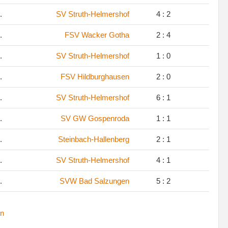
.
SV Struth-Helmershof
4 : 2
.
FSV Wacker Gotha
2 : 4
.
SV Struth-Helmershof
1 : 0
.
FSV Hildburghausen
2 : 0
.
SV Struth-Helmershof
6 : 1
.
SV GW Gospenroda
1 : 1
.
Steinbach-Hallenberg
2 : 1
.
SV Struth-Helmershof
4 : 1
.
SVW Bad Salzungen
5 : 2
n