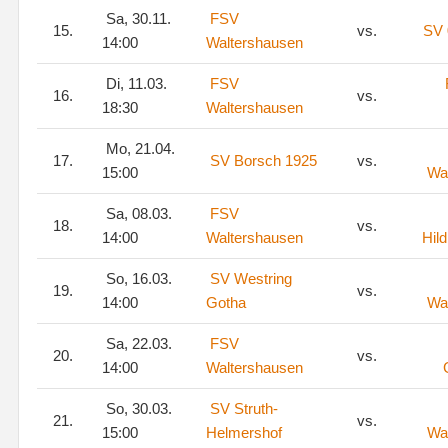
Sa, 30.11.
FSV
15.
vs.
SV 
14:00
Waltershausen
Di, 11.03.
FSV
16.
vs.
18:30
Waltershausen
Mo, 21.04.
17.
SV Borsch 1925
vs.
15:00
Wa
Sa, 08.03.
FSV
18.
vs.
14:00
Waltershausen
Hil
So, 16.03.
SV Westring
19.
vs.
14:00
Gotha
Wa
Sa, 22.03.
FSV
20.
vs.
14:00
Waltershausen
So, 30.03.
SV Struth-
21.
vs.
15:00
Helmershof
Wa