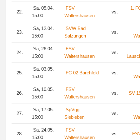
Sa, 05.04.
FSV
1. F
22.
vs.
15:00
Waltershausen
Sa, 12.04.
SVW Bad
23.
vs.
15:00
Salzungen
Wa
Sa, 26.04.
FSV
24.
vs.
15:00
Waltershausen
Lausc
Sa, 03.05.
25.
FC 02 Barchfeld
vs.
15:00
Wa
Sa, 10.05.
FSV
26.
vs.
SV 19
15:00
Waltershausen
Sa, 17.05.
SpVgg.
27.
vs.
15:00
Siebleben
Wa
Sa, 24.05.
FSV
28.
vs.
FSV
15:00
Waltershausen