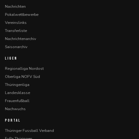
Nachrichten
Pokalwettbewerbe
Vereinslinks
Transferliste
Nachrichtenarchiv
Saisonarchiv
LIGEN
Regionalliga Nordost
Oberliga NOFV Süd
Thüringenliga
Landesklasse
Frauenfußball
Nachwuchs
PORTAL
Thüringer Fussball Verband
FuPa Thüringen