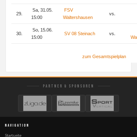
Sa, 31.05.
FSV
29.
vs.
15:00
Waltershausen
So, 15.06.
30.
SV 08 Steinach
vs.
15:00
Wa
zum Gesamtspielplan
PARTNER & SPONSOREN
NAVIGATION
Startseite