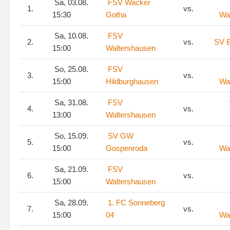
Sa, 03.08.
FSV Wacker
1.
vs.
15:30
Gotha
Wa
Sa, 10.08.
FSV
2.
vs.
SV B
15:00
Waltershausen
So, 25.08.
FSV
3.
vs.
15:00
Hildburghausen
Wa
Sa, 31.08.
FSV
4.
vs.
13:00
Waltershausen
So, 15.09.
SV GW
5.
vs.
15:00
Gospenroda
Wa
Sa, 21.09.
FSV
6.
vs.
15:00
Waltershausen
Sa, 28.09.
1. FC Sonneberg
7.
vs.
15:00
04
Wa