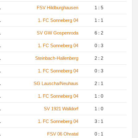
.
FSV Hildburghausen
1 : 5
.
1. FC Sonneberg 04
1 : 1
.
SV GW Gospenroda
6 : 2
.
1. FC Sonneberg 04
0 : 3
.
Steinbach-Hallenberg
2 : 2
.
1. FC Sonneberg 04
0 : 3
.
SG Lauscha/Neuhaus
2 : 1
.
1. FC Sonneberg 04
1 : 0
.
SV 1921 Walldorf
1 : 0
.
1. FC Sonneberg 04
3 : 1
.
FSV 06 Ohratal
0 : 1