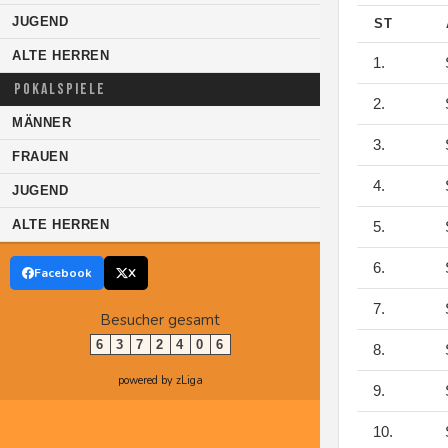
JUGEND
ST
ALTE HERREN
1.
S
POKALSPIELE
2.
S
MÄNNER
3.
S
FRAUEN
4.
S
JUGEND
ALTE HERREN
5.
S
6.
S
Facebook
X
7.
S
Besucher gesamt
6
3
7
2
4
0
6
8.
S
powered by zLiga
9.
S
10.
S