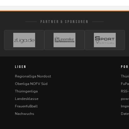
PARTNER & SPONSOREN
LIGEN
POR
Regionalliga Nordost
Thür
Oberliga NOFV Süd
FuPa
Thüringenliga
RSS
Landesklasse
powe
Frauenfußball
Imp
Nachwuchs
Date