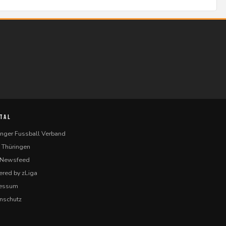
TAL
inger Fussball Verband
 Thüringen
-Newsfeed
red by zLiga
ressum
nschutz