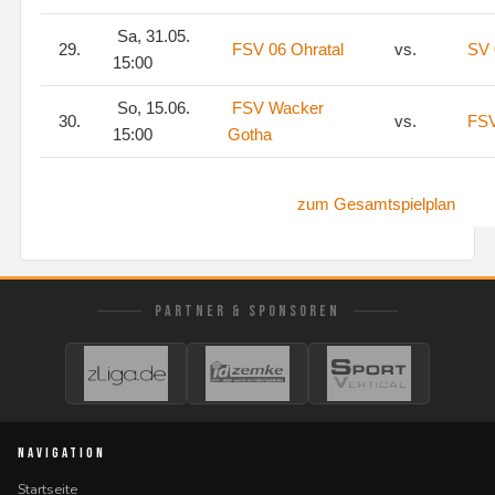
Sa, 31.05.
29.
FSV 06 Ohratal
vs.
SV 
15:00
So, 15.06.
FSV Wacker
30.
vs.
FSV
15:00
Gotha
zum Gesamtspielplan
PARTNER & SPONSOREN
NAVIGATION
Startseite