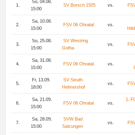
So, 04.08.
1.
SV Borsch 1925
vs.
FSV
15:00
Sa, 10.08.
2.
FSV 06 Ohratal
vs.
15:00
Hil
So, 25.08.
SV Westring
3.
vs.
FSV
15:00
Gotha
Sa, 31.08.
4.
FSV 06 Ohratal
vs.
15:00
Fr, 13.09.
SV Struth-
5.
vs.
FSV
18:00
Helmershof
Sa, 21.09.
1. F
6.
FSV 06 Ohratal
vs.
15:00
Sa, 28.09.
SVW Bad
7.
vs.
FSV
15:00
Salzungen