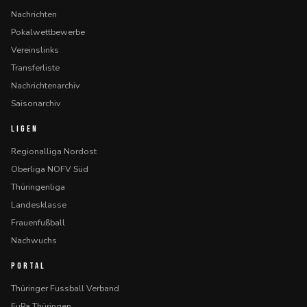
Nachrichten
Pokalwettbewerbe
Vereinslinks
Transferliste
Nachrichtenarchiv
Saisonarchiv
LIGEN
Regionalliga Nordost
Oberliga NOFV Süd
Thüringenliga
Landesklasse
Frauenfußball
Nachwuchs
PORTAL
Thüringer Fussball Verband
FuPa Thüringen