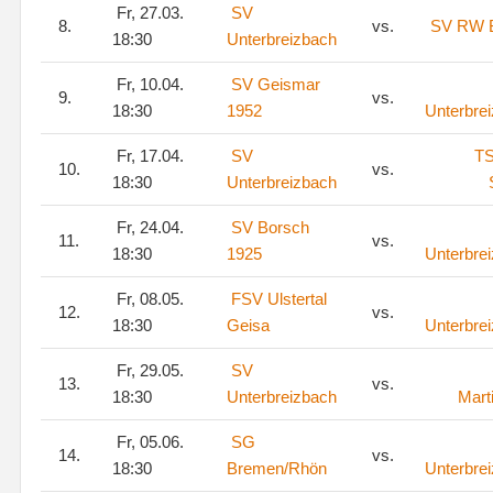
Fr, 27.03.
SV
8.
vs.
SV RW B
18:30
Unterbreizbach
Fr, 10.04.
SV Geismar
9.
vs.
18:30
1952
Unterbre
Fr, 17.04.
SV
T
10.
vs.
18:30
Unterbreizbach
Fr, 24.04.
SV Borsch
11.
vs.
18:30
1925
Unterbre
Fr, 08.05.
FSV Ulstertal
12.
vs.
18:30
Geisa
Unterbre
Fr, 29.05.
SV
13.
vs.
18:30
Unterbreizbach
Mart
Fr, 05.06.
SG
14.
vs.
18:30
Bremen/Rhön
Unterbre