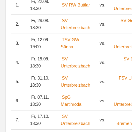
Fr, 22.08.
1.
SV RW Buttlar
vs.
18:30
Unterbre
Fr, 29.08.
SV
SV G
2.
vs.
18:30
Unterbreizbach
Fr, 12.09.
TSV GW
3.
vs.
19:00
Sünna
Unterbre
Fr, 19.09.
SV
SV 
4.
vs.
18:30
Unterbreizbach
Fr, 31.10.
SV
FSV Ul
5.
vs.
18:30
Unterbreizbach
Fr, 07.11.
SpG
6.
vs.
18:30
Martinroda
Unterbre
Fr, 17.10.
SV
7.
vs.
18:30
Unterbreizbach
Bremen