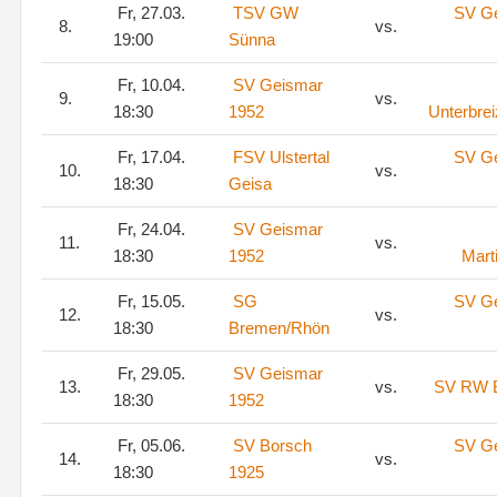
Fr, 27.03.
TSV GW
SV G
8.
vs.
19:00
Sünna
Fr, 10.04.
SV Geismar
9.
vs.
18:30
1952
Unterbre
Fr, 17.04.
FSV Ulstertal
SV G
10.
vs.
18:30
Geisa
Fr, 24.04.
SV Geismar
11.
vs.
18:30
1952
Mart
Fr, 15.05.
SG
SV G
12.
vs.
18:30
Bremen/Rhön
Fr, 29.05.
SV Geismar
13.
vs.
SV RW B
18:30
1952
Fr, 05.06.
SV Borsch
SV G
14.
vs.
18:30
1925