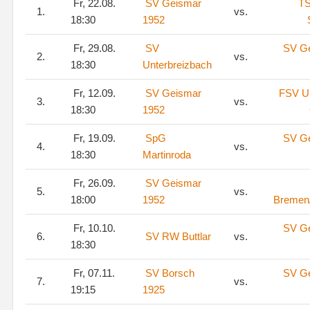
Fr, 22.08.
SV Geismar
T
1.
vs.
18:30
1952
Fr, 29.08.
SV
SV G
2.
vs.
18:30
Unterbreizbach
Fr, 12.09.
SV Geismar
FSV Ul
3.
vs.
18:30
1952
Fr, 19.09.
SpG
SV G
4.
vs.
18:30
Martinroda
Fr, 26.09.
SV Geismar
5.
vs.
18:00
1952
Bremen
Fr, 10.10.
SV G
6.
SV RW Buttlar
vs.
18:30
Fr, 07.11.
SV Borsch
SV G
7.
vs.
19:15
1925