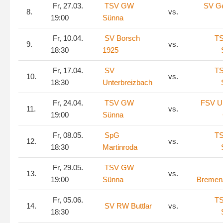
Fr, 27.03.
TSV GW
SV G
8.
vs.
19:00
Sünna
Fr, 10.04.
SV Borsch
T
9.
vs.
18:30
1925
Fr, 17.04.
SV
T
10.
vs.
18:30
Unterbreizbach
Fr, 24.04.
TSV GW
FSV Ul
11.
vs.
19:00
Sünna
Fr, 08.05.
SpG
T
12.
vs.
18:30
Martinroda
Fr, 29.05.
TSV GW
13.
vs.
19:00
Sünna
Bremen
Fr, 05.06.
T
14.
SV RW Buttlar
vs.
18:30