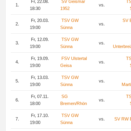
Fr, 22.08.
SV Geismar
T
1.
vs.
18:30
1952
Fr, 20.03.
TSV GW
SV 
2.
vs.
19:00
Sünna
Fr, 12.09.
TSV GW
3.
vs.
19:00
Sünna
Unterbre
Fr, 19.09.
FSV Ulstertal
T
4.
vs.
19:00
Geisa
Fr, 13.03.
TSV GW
5.
vs.
19:00
Sünna
Mart
Fr, 07.11.
SG
T
6.
vs.
18:00
Bremen/Rhön
Fr, 17.10.
TSV GW
7.
vs.
SV RW B
19:00
Sünna