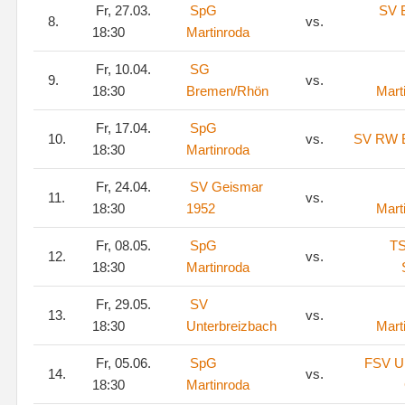
Fr, 27.03.
SpG
SV 
8.
vs.
18:30
Martinroda
Fr, 10.04.
SG
9.
vs.
18:30
Bremen/Rhön
Mart
Fr, 17.04.
SpG
10.
vs.
SV RW B
18:30
Martinroda
Fr, 24.04.
SV Geismar
11.
vs.
18:30
1952
Mart
Fr, 08.05.
SpG
T
12.
vs.
18:30
Martinroda
Fr, 29.05.
SV
13.
vs.
18:30
Unterbreizbach
Mart
Fr, 05.06.
SpG
FSV Ul
14.
vs.
18:30
Martinroda