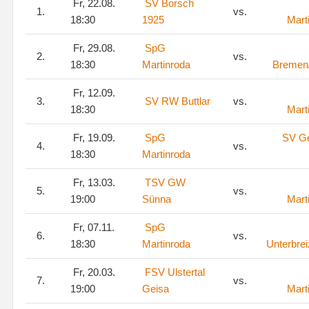
Fr, 22.08.
SV Borsch
1.
vs.
18:30
1925
Mart
Fr, 29.08.
SpG
2.
vs.
18:30
Martinroda
Bremen
Fr, 12.09.
3.
SV RW Buttlar
vs.
18:30
Mart
Fr, 19.09.
SpG
SV G
4.
vs.
18:30
Martinroda
Fr, 13.03.
TSV GW
5.
vs.
19:00
Sünna
Mart
Fr, 07.11.
SpG
6.
vs.
18:30
Martinroda
Unterbre
Fr, 20.03.
FSV Ulstertal
7.
vs.
19:00
Geisa
Mart