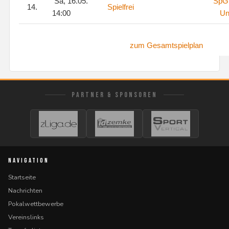
Sa, 16.05.
SpG 
14.
Spielfrei
14:00
Un
zum Gesamtspielplan
PARTNER & SPONSOREN
NAVIGATION
Startseite
Nachrichten
Pokalwettbewerbe
Vereinslinks