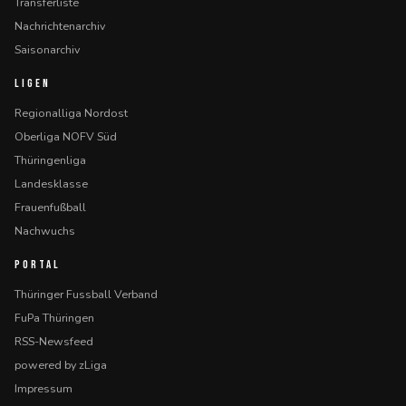
Transferliste
Nachrichtenarchiv
Saisonarchiv
LIGEN
Regionalliga Nordost
Oberliga NOFV Süd
Thüringenliga
Landesklasse
Frauenfußball
Nachwuchs
PORTAL
Thüringer Fussball Verband
FuPa Thüringen
RSS-Newsfeed
powered by zLiga
Impressum