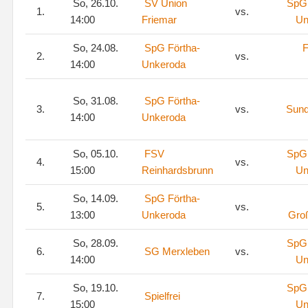
So, 26.10.
SV Union
SpG 
1.
vs.
14:00
Friemar
Un
So, 24.08.
SpG Förtha-
2.
vs.
14:00
Unkeroda
So, 31.08.
SpG Förtha-
3.
vs.
Sun
14:00
Unkeroda
So, 05.10.
FSV
SpG 
4.
vs.
15:00
Reinhardsbrunn
Un
So, 14.09.
SpG Förtha-
5.
vs.
13:00
Unkeroda
Gro
So, 28.09.
SpG 
6.
SG Merxleben
vs.
14:00
Un
So, 19.10.
SpG 
7.
Spielfrei
15:00
Un