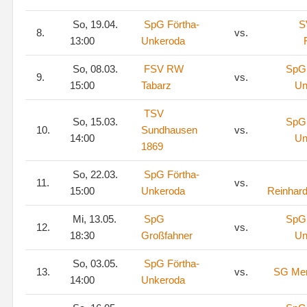
So, 19.04.
SpG Förtha-
S
8.
vs.
13:00
Unkeroda
So, 08.03.
FSV RW
SpG 
9.
vs.
15:00
Tabarz
Un
TSV
So, 15.03.
SpG 
10.
Sundhausen
vs.
14:00
Un
1869
So, 22.03.
SpG Förtha-
11.
vs.
15:00
Unkeroda
Reinhar
Mi, 13.05.
SpG
SpG 
12.
vs.
18:30
Großfahner
Un
So, 03.05.
SpG Förtha-
13.
vs.
SG Mer
14:00
Unkeroda