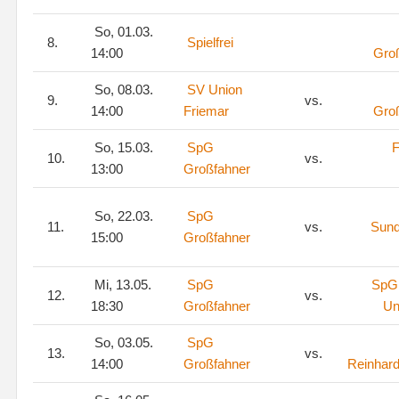
So, 01.03.
8.
Spielfrei
14:00
Gro
So, 08.03.
SV Union
9.
vs.
14:00
Friemar
Gro
So, 15.03.
SpG
10.
vs.
13:00
Großfahner
So, 22.03.
SpG
11.
vs.
Sun
15:00
Großfahner
Mi, 13.05.
SpG
SpG 
12.
vs.
18:30
Großfahner
Un
So, 03.05.
SpG
13.
vs.
14:00
Großfahner
Reinhar