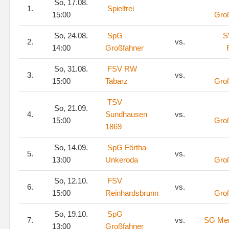
So, 17.08.
1.
Spielfrei
15:00
Gro
So, 24.08.
SpG
S
2.
vs.
14:00
Großfahner
So, 31.08.
FSV RW
3.
vs.
15:00
Tabarz
Gro
TSV
So, 21.09.
4.
Sundhausen
vs.
15:00
Gro
1869
So, 14.09.
SpG Förtha-
5.
vs.
13:00
Unkeroda
Gro
So, 12.10.
FSV
6.
vs.
15:00
Reinhardsbrunn
Gro
So, 19.10.
SpG
7.
vs.
SG Mer
13:00
Großfahner