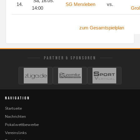
Sa, 16.05.
14.
SG Merxleben
vs.
14:00
Gro
zum Gesamtspielplan
PARTNER & SPONSOREN
NAVIGATION
Startseite
Nachrichten
Pokalwettbewerbe
Vereinslinks