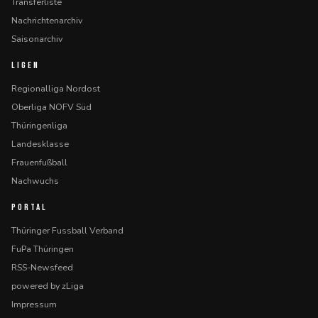
Transferliste
Nachrichtenarchiv
Saisonarchiv
LIGEN
Regionalliga Nordost
Oberliga NOFV Süd
Thüringenliga
Landesklasse
Frauenfußball
Nachwuchs
PORTAL
Thüringer Fussball Verband
FuPa Thüringen
RSS-Newsfeed
powered by zLiga
Impressum