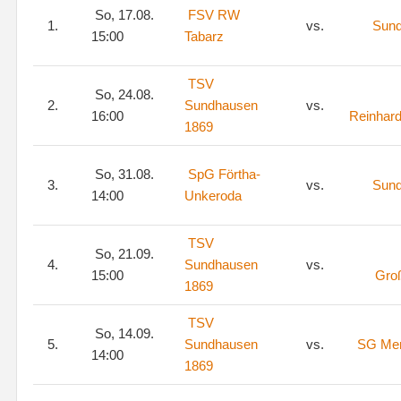
So, 17.08.
FSV RW
1.
vs.
Sun
15:00
Tabarz
TSV
So, 24.08.
2.
Sundhausen
vs.
16:00
Reinhar
1869
So, 31.08.
SpG Förtha-
3.
vs.
Sun
14:00
Unkeroda
TSV
So, 21.09.
4.
Sundhausen
vs.
15:00
Gro
1869
TSV
So, 14.09.
5.
Sundhausen
vs.
SG Mer
14:00
1869