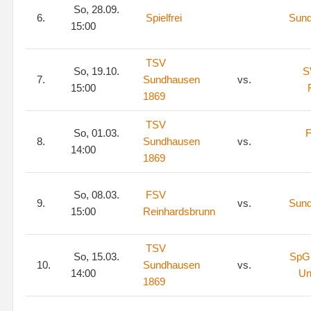
So, 28.09.
6.
Spielfrei
Sun
15:00
TSV
So, 19.10.
S
7.
Sundhausen
vs.
15:00
1869
TSV
So, 01.03.
8.
Sundhausen
vs.
14:00
1869
So, 08.03.
FSV
9.
vs.
Sun
15:00
Reinhardsbrunn
TSV
So, 15.03.
SpG 
10.
Sundhausen
vs.
14:00
Un
1869