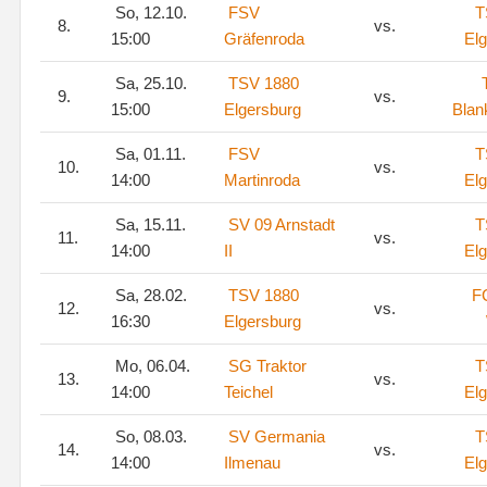
So, 12.10.
FSV
T
8.
vs.
15:00
Gräfenroda
El
Sa, 25.10.
TSV 1880
9.
vs.
15:00
Elgersburg
Blan
Sa, 01.11.
FSV
T
10.
vs.
14:00
Martinroda
El
Sa, 15.11.
SV 09 Arnstadt
T
11.
vs.
14:00
II
El
Sa, 28.02.
TSV 1880
F
12.
vs.
16:30
Elgersburg
Mo, 06.04.
SG Traktor
T
13.
vs.
14:00
Teichel
El
So, 08.03.
SV Germania
T
14.
vs.
14:00
Ilmenau
El