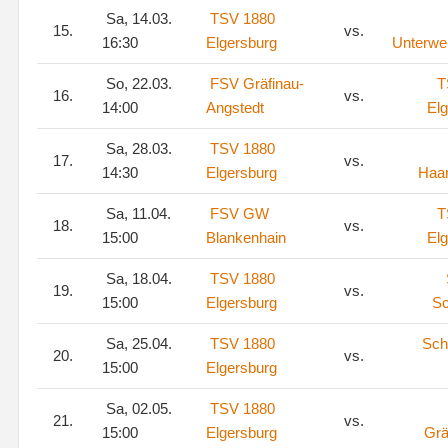
Sa, 14.03.
TSV 1880
15.
vs.
16:30
Elgersburg
Unterwe
So, 22.03.
FSV Gräfinau-
T
16.
vs.
14:00
Angstedt
El
Sa, 28.03.
TSV 1880
17.
vs.
14:30
Elgersburg
Haa
Sa, 11.04.
FSV GW
T
18.
vs.
15:00
Blankenhain
El
Sa, 18.04.
TSV 1880
19.
vs.
15:00
Elgersburg
S
Sa, 25.04.
TSV 1880
Sch
20.
vs.
15:00
Elgersburg
Sa, 02.05.
TSV 1880
21.
vs.
15:00
Elgersburg
Grä