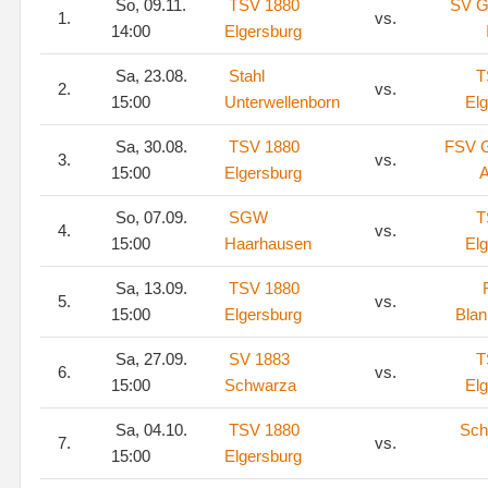
So, 09.11.
TSV 1880
SV G
1.
vs.
14:00
Elgersburg
Sa, 23.08.
Stahl
T
2.
vs.
15:00
Unterwellenborn
El
Sa, 30.08.
TSV 1880
FSV G
3.
vs.
15:00
Elgersburg
A
So, 07.09.
SGW
T
4.
vs.
15:00
Haarhausen
El
Sa, 13.09.
TSV 1880
5.
vs.
15:00
Elgersburg
Blan
Sa, 27.09.
SV 1883
T
6.
vs.
15:00
Schwarza
El
Sa, 04.10.
TSV 1880
Sch
7.
vs.
15:00
Elgersburg