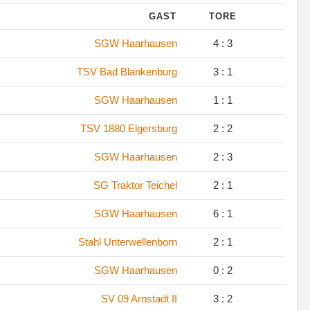
GAST
TORE
.
SGW Haarhausen
4 : 3
.
TSV Bad Blankenburg
3 : 1
.
SGW Haarhausen
1 : 1
.
TSV 1880 Elgersburg
2 : 2
.
SGW Haarhausen
2 : 3
.
SG Traktor Teichel
2 : 1
.
SGW Haarhausen
6 : 1
.
Stahl Unterwellenborn
2 : 1
.
SGW Haarhausen
0 : 2
.
SV 09 Arnstadt II
3 : 2