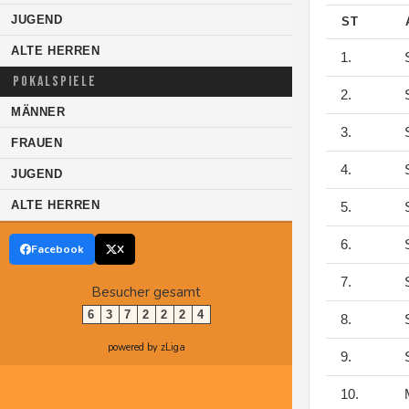
JUGEND
ST
ALTE HERREN
1.
S
POKALSPIELE
2.
S
MÄNNER
3.
S
FRAUEN
4.
S
JUGEND
ALTE HERREN
5.
S
6.
S
Facebook
X
7.
S
Besucher gesamt
6
3
7
2
2
2
4
8.
S
powered by zLiga
9.
S
10.
M