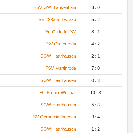
.
FSV GW Blankenhain
3 : 0
.
SV 1883 Schwarza
5 : 2
.
Schöndorfer SV
3 : 1
.
FSV Gräfenroda
4 : 2
.
SGW Haarhausen
2 : 1
.
FSV Martinroda
7 : 0
.
SGW Haarhausen
0 : 3
.
FC Empor Weimar
10 : 3
.
SGW Haarhausen
5 : 3
.
SV Germania Ilmenau
3 : 4
.
SGW Haarhausen
1 : 2