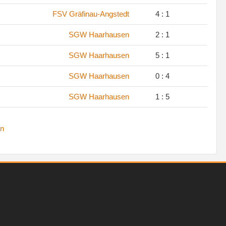
.
FSV Gräfinau-Angstedt
4 : 1
.
SGW Haarhausen
2 : 1
.
SGW Haarhausen
5 : 1
.
SGW Haarhausen
0 : 4
.
SGW Haarhausen
1 : 5
n