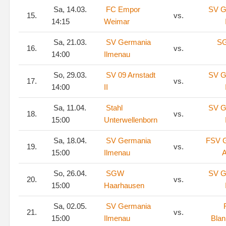
Sa, 14.03.
FC Empor
SV G
15.
vs.
14:15
Weimar
Sa, 21.03.
SV Germania
SG
16.
vs.
14:00
Ilmenau
So, 29.03.
SV 09 Arnstadt
SV G
17.
vs.
14:00
II
Sa, 11.04.
Stahl
SV G
18.
vs.
15:00
Unterwellenborn
Sa, 18.04.
SV Germania
FSV G
19.
vs.
15:00
Ilmenau
A
So, 26.04.
SGW
SV G
20.
vs.
15:00
Haarhausen
Sa, 02.05.
SV Germania
21.
vs.
15:00
Ilmenau
Blan