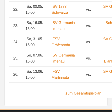
Sa, 09.05.
SV 1883
SV G
22.
vs.
15:00
Schwarza
Sa, 16.05.
SV Germania
Sch
23.
vs.
15:00
Ilmenau
So, 31.05.
FSV
SV G
24.
vs.
15:00
Gräfenroda
So, 07.06.
SV Germania
25.
vs.
15:00
Ilmenau
Blan
Sa, 13.06.
FSV
SV G
26.
vs.
15:00
Martinroda
zum Gesamtspielplan