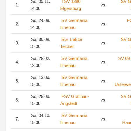
So, 09.11.
TSV 1880
SV G
1.
vs.
14:00
Elgersburg
So, 24.08.
SV Germania
F
2.
vs.
14:00
Ilmenau
Sa, 30.08.
SG Traktor
SV G
3.
vs.
15:00
Teichel
Sa, 28.02.
SV Germania
SV 09 
4.
vs.
13:00
Ilmenau
Sa, 13.09.
SV Germania
5.
vs.
15:00
Ilmenau
Unterwe
So, 28.09.
FSV Gräfinau-
SV G
6.
vs.
15:00
Angstedt
Sa, 04.10.
SV Germania
7.
vs.
15:00
Ilmenau
Haa