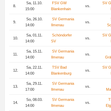
Sa, 11.10.
FSV GW
SV G
8.
vs.
15:00
Blankenhain
So, 26.10.
SV Germania
9.
vs.
14:00
Ilmenau
S
Sa, 01.11.
Schöndorfer
SV G
10.
vs.
14:00
SV
Sa, 15.11.
SV Germania
11.
vs.
14:00
Ilmenau
Grä
Sa, 22.11.
TSV Bad
SV G
12.
vs.
14:00
Blankenburg
Sa, 29.11.
SV Germania
13.
vs.
17:00
Ilmenau
Ma
So, 08.03.
SV Germania
T
14.
vs.
14:00
Ilmenau
El