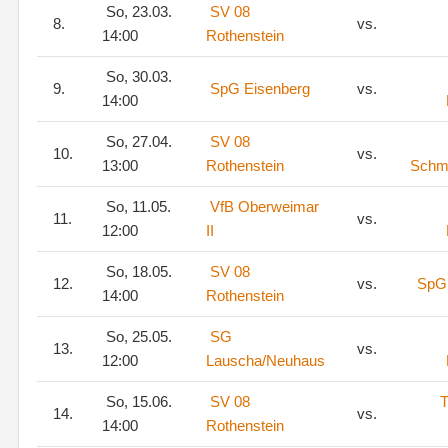
So, 23.03.
SV 08
8.
vs.
14:00
Rothenstein
So, 30.03.
9.
SpG Eisenberg
vs.
14:00
So, 27.04.
SV 08
10.
vs.
13:00
Rothenstein
Schm
So, 11.05.
VfB Oberweimar
11.
vs.
12:00
II
So, 18.05.
SV 08
12.
vs.
SpG 
14:00
Rothenstein
So, 25.05.
SG
13.
vs.
12:00
Lauscha/Neuhaus
So, 15.06.
SV 08
T
14.
vs.
14:00
Rothenstein