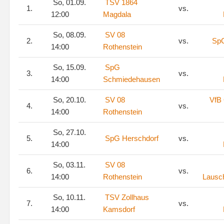
So, 01.09.
TSV 1864
1.
vs.
12:00
Magdala
So, 08.09.
SV 08
2.
vs.
SpG
14:00
Rothenstein
So, 15.09.
SpG
3.
vs.
14:00
Schmiedehausen
So, 20.10.
SV 08
VfB
4.
vs.
14:00
Rothenstein
So, 27.10.
5.
SpG Herschdorf
vs.
14:00
So, 03.11.
SV 08
6.
vs.
14:00
Rothenstein
Lausc
So, 10.11.
TSV Zollhaus
7.
vs.
14:00
Kamsdorf