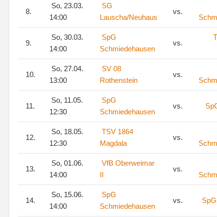
So, 23.03.
SG
8.
vs.
14:00
Lauscha/Neuhaus
Schm
So, 30.03.
SpG
T
9.
vs.
14:00
Schmiedehausen
So, 27.04.
SV 08
10.
vs.
13:00
Rothenstein
Schm
So, 11.05.
SpG
11.
vs.
SpG
12:30
Schmiedehausen
So, 18.05.
TSV 1864
12.
vs.
12:30
Magdala
Schm
So, 01.06.
VfB Oberweimar
13.
vs.
14:00
II
Schm
So, 15.06.
SpG
14.
vs.
SpG 
14:00
Schmiedehausen