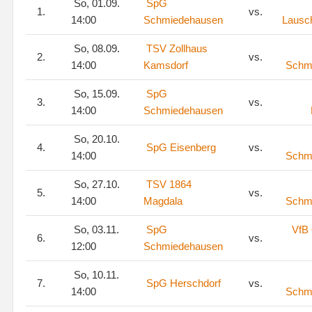
So, 01.09.
SpG
1.
vs.
14:00
Schmiedehausen
Lausc
So, 08.09.
TSV Zollhaus
2.
vs.
14:00
Kamsdorf
Schm
So, 15.09.
SpG
3.
vs.
14:00
Schmiedehausen
So, 20.10.
4.
SpG Eisenberg
vs.
14:00
Schm
So, 27.10.
TSV 1864
5.
vs.
14:00
Magdala
Schm
So, 03.11.
SpG
VfB
6.
vs.
12:00
Schmiedehausen
So, 10.11.
7.
SpG Herschdorf
vs.
14:00
Schm