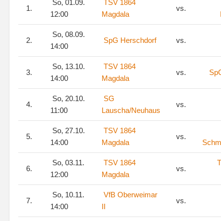
So, 01.09.
TSV 1864
1.
vs.
12:00
Magdala
So, 08.09.
2.
SpG Herschdorf
vs.
14:00
So, 13.10.
TSV 1864
3.
vs.
SpG
14:00
Magdala
So, 20.10.
SG
4.
vs.
11:00
Lauscha/Neuhaus
So, 27.10.
TSV 1864
5.
vs.
14:00
Magdala
Schm
So, 03.11.
TSV 1864
T
6.
vs.
12:00
Magdala
So, 10.11.
VfB Oberweimar
7.
vs.
14:00
II