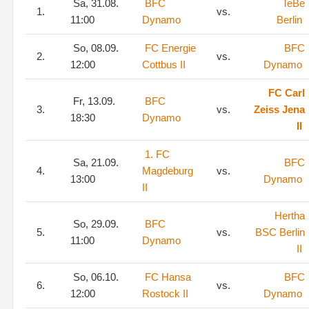
Sa, 31.08.
BFC
TeBe
1.
vs.
11:00
Dynamo
Berlin
So, 08.09.
FC Energie
BFC
2.
vs.
12:00
Cottbus II
Dynamo
FC Carl
Fr, 13.09.
BFC
3.
vs.
Zeiss Jena
18:30
Dynamo
II
1. FC
Sa, 21.09.
BFC
4.
Magdeburg
vs.
13:00
Dynamo
II
Hertha
So, 29.09.
BFC
5.
vs.
BSC Berlin
11:00
Dynamo
II
So, 06.10.
FC Hansa
BFC
6.
vs.
12:00
Rostock II
Dynamo