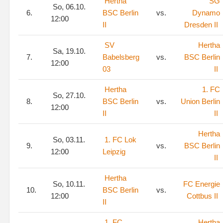
Hertha
SG
So, 06.10.
6.
BSC Berlin
vs.
Dynamo
12:00
II
Dresden II
SV
Hertha
Sa, 19.10.
7.
Babelsberg
vs.
BSC Berlin
12:00
03
II
Hertha
1. FC
So, 27.10.
8.
BSC Berlin
vs.
Union Berlin
12:00
II
II
Hertha
So, 03.11.
1. FC Lok
9.
vs.
BSC Berlin
12:00
Leipzig
II
Hertha
So, 10.11.
FC Energie
10.
BSC Berlin
vs.
12:00
Cottbus II
II
1. FC
Hertha