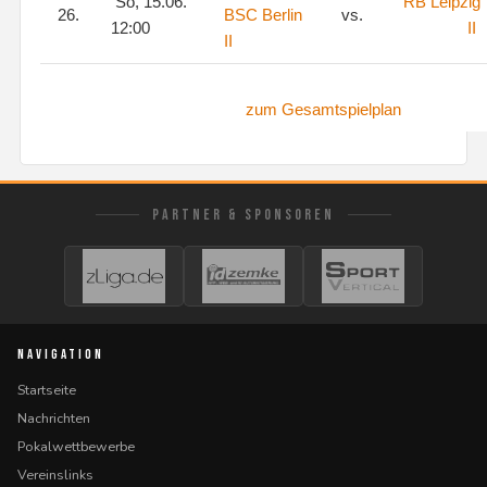
So, 15.06.
RB Leipzig
26.
BSC Berlin
vs.
12:00
II
II
zum Gesamtspielplan
PARTNER & SPONSOREN
NAVIGATION
Startseite
Nachrichten
Pokalwettbewerbe
Vereinslinks