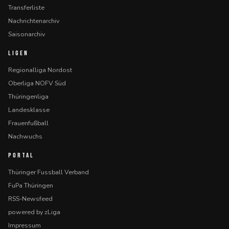
Transferliste
Nachrichtenarchiv
Saisonarchiv
LIGEN
Regionalliga Nordost
Oberliga NOFV Süd
Thüringenliga
Landesklasse
Frauenfußball
Nachwuchs
PORTAL
Thüringer Fussball Verband
FuPa Thüringen
RSS-Newsfeed
powered by zLiga
Impressum