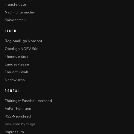
Transferliste
Nachrichtenarchiv
Saisonarchiv
LIGEN
Regionalliga Nordost
Oberliga NOFV Süd
Thüringenliga
Landesklasse
Frauenfußball
Nachwuchs
PORTAL
Thüringer Fussball Verband
FuPa Thüringen
RSS-Newsfeed
powered by zLiga
Impressum