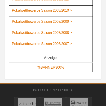
Pokalwettbewerbe Saison 2009/2010 >
Pokalwettbewerbe Saison 2008/2009 >
Pokalwettbewerbe Saison 2007/2008 >
Pokalwettbewerbe Saison 2006/2007 >
Anzeige:
%BANNER300%
PARTNER & SPONSOREN