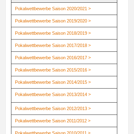
Pokalwettbewerbe Saison 2020/2021 >
Pokalwettbewerbe Saison 2019/2020 >
Pokalwettbewerbe Saison 2018/2019 >
Pokalwettbewerbe Saison 2017/2018 >
Pokalwettbewerbe Saison 2016/2017 >
Pokalwettbewerbe Saison 2015/2016 >
Pokalwettbewerbe Saison 2014/2015 >
Pokalwettbewerbe Saison 2013/2014 >
Pokalwettbewerbe Saison 2012/2013 >
Pokalwettbewerbe Saison 2011/2012 >
Pokalwettbewerbe Saison 2010/2011 >