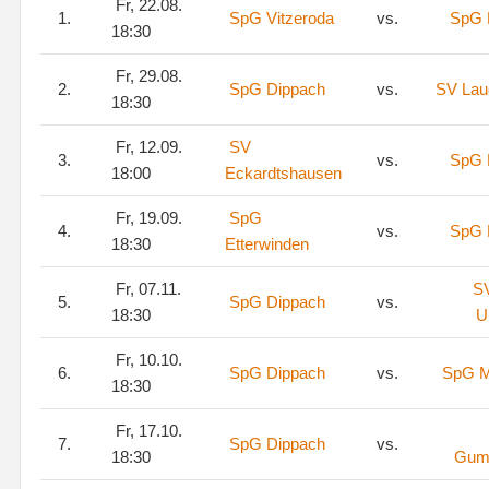
Fr, 22.08.
1.
SpG Vitzeroda
vs.
SpG 
18:30
Fr, 29.08.
2.
SpG Dippach
vs.
SV Lau
18:30
Fr, 12.09.
SV
3.
vs.
SpG 
18:00
Eckardtshausen
Fr, 19.09.
SpG
4.
vs.
SpG 
18:30
Etterwinden
Fr, 07.11.
SV
5.
SpG Dippach
vs.
18:30
U
Fr, 10.10.
6.
SpG Dippach
vs.
SpG M
18:30
Fr, 17.10.
7.
SpG Dippach
vs.
18:30
Gump