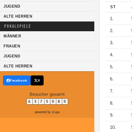
JUGEND
ST
ALTE HERREN
1.
S
POKALSPIELE
2.
S
MÄNNER
3.
S
FRAUEN
4.
S
JUGEND
ALTE HERREN
5.
S
6.
S
Facebook
X
7.
S
Besucher gesamt
6
3
7
5
0
8
0
8.
S
powered by zLiga
9.
S
10.
S