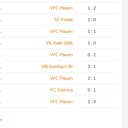
.
VFC Plauen
1 : 2
.
SC Freital
1 : 0
.
VFC Plauen
1 : 1
.
VfL Halle 1896
1 : 0
.
VFC Plauen
0 : 2
.
VfB Auerbach 06
3 : 1
.
VFC Plauen
2 : 1
.
FC Grimma
0 : 1
.
VFC Plauen
2 : 4
n