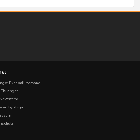
TAL
inger Fussball Verband
 Thüringen
-Newsfeed
red by zLiga
ressum
nschutz