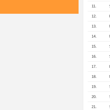
11.
S
12.
F
13.
14.
M
15.
S
16.
S
17.
D
18.
M
19.
S
20.
S
21.
S