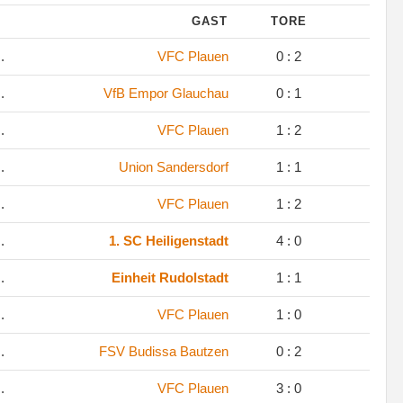
GAST
TORE
.
VFC Plauen
0 : 2
.
VfB Empor Glauchau
0 : 1
.
VFC Plauen
1 : 2
.
Union Sandersdorf
1 : 1
.
VFC Plauen
1 : 2
.
1. SC Heiligenstadt
4 : 0
.
Einheit Rudolstadt
1 : 1
.
VFC Plauen
1 : 0
.
FSV Budissa Bautzen
0 : 2
.
VFC Plauen
3 : 0