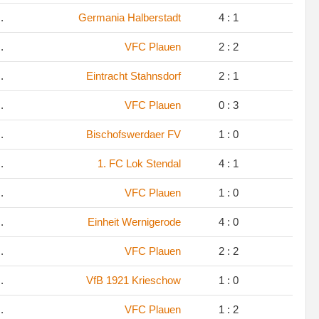
.
Germania Halberstadt
4 : 1
.
VFC Plauen
2 : 2
.
Eintracht Stahnsdorf
2 : 1
.
VFC Plauen
0 : 3
.
Bischofswerdaer FV
1 : 0
.
1. FC Lok Stendal
4 : 1
.
VFC Plauen
1 : 0
.
Einheit Wernigerode
4 : 0
.
VFC Plauen
2 : 2
.
VfB 1921 Krieschow
1 : 0
.
VFC Plauen
1 : 2