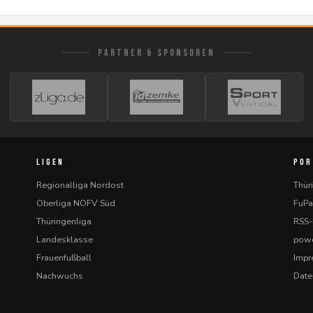
PARTNER & SPONSOREN
LIGEN
POR
Regionalliga Nordost
Thür
Oberliga NOFV Süd
FuPa
Thüringenliga
RSS
Landesklasse
powe
Frauenfußball
Imp
Nachwuchs
Date