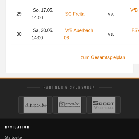
So, 17.05.
VfB
29.
SC Freital
vs.
14:00
Sa, 30.05.
VfB Auerbach
FSV
30.
vs.
14:00
06
zum Gesamtspielplan
PARTNER & SPONSOREN
NAVIGATION
Startseite