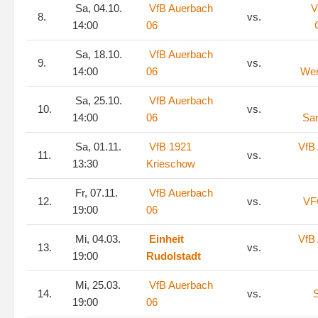
Sa, 04.10.
VfB Auerbach
V
8.
vs.
14:00
06
Sa, 18.10.
VfB Auerbach
9.
vs.
14:00
06
Wer
Sa, 25.10.
VfB Auerbach
10.
vs.
14:00
06
San
Sa, 01.11.
VfB 1921
VfB
11.
vs.
13:30
Krieschow
Fr, 07.11.
VfB Auerbach
12.
vs.
VF
19:00
06
Mi, 04.03.
Einheit
VfB
13.
vs.
19:00
Rudolstadt
Mi, 25.03.
VfB Auerbach
14.
vs.
S
19:00
06