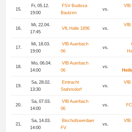
Fr, 05.12.
FSV Budissa
VfB
15.
vs.
19:00
Bautzen
Mi, 22.04.
VfB
16.
VfL Halle 1896
vs.
17:45
Mi, 18.03.
VfB Auerbach
17.
vs.
19:00
06
Ha
Mo, 06.04.
VfB Auerbach
18.
vs.
14:00
06
Heil
Sa, 28.02.
Eintracht
VfB
19.
vs.
13:30
Stahnsdorf
Sa, 07.03.
VfB Auerbach
20.
vs.
FC
14:00
06
Sa, 14.03.
Bischofswerdaer
VfB
21.
vs.
14:00
FV