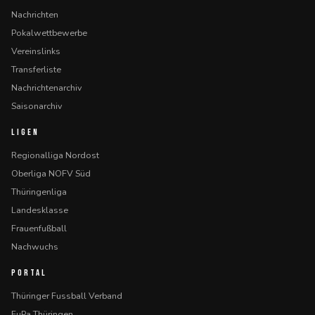
Nachrichten
Pokalwettbewerbe
Vereinslinks
Transferliste
Nachrichtenarchiv
Saisonarchiv
LIGEN
Regionalliga Nordost
Oberliga NOFV Süd
Thüringenliga
Landesklasse
Frauenfußball
Nachwuchs
PORTAL
Thüringer Fussball Verband
FuPa Thüringen