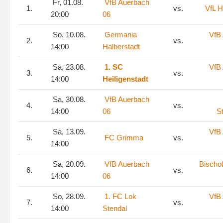
Fr, 01.08.
VfB Auerbach
1.
vs.
VfL H
20:00
06
So, 10.08.
Germania
VfB
2.
vs.
14:00
Halberstadt
Sa, 23.08.
1. SC
VfB
3.
vs.
14:00
Heiligenstadt
Sa, 30.08.
VfB Auerbach
4.
vs.
14:00
06
S
Sa, 13.09.
VfB
5.
FC Grimma
vs.
14:00
Sa, 20.09.
VfB Auerbach
Bischo
6.
vs.
14:00
06
So, 28.09.
1. FC Lok
VfB
7.
vs.
14:00
Stendal