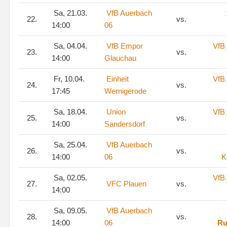
Sa, 21.03.
VfB Auerbach
22.
vs.
14:00
06
Sa, 04.04.
VfB Empor
VfB
23.
vs.
14:00
Glauchau
Fr, 10.04.
Einheit
VfB
24.
vs.
17:45
Wernigerode
Sa, 18.04.
Union
VfB
25.
vs.
14:00
Sandersdorf
Sa, 25.04.
VfB Auerbach
26.
vs.
14:00
06
K
Sa, 02.05.
VfB
27.
VFC Plauen
vs.
14:00
Sa, 09.05.
VfB Auerbach
28.
vs.
14:00
06
Ru