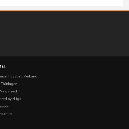
TAL
inger Fussball Verband
 Thüringen
-Newsfeed
red by zLiga
ressum
nschutz