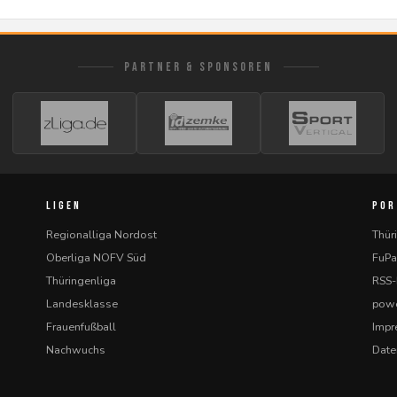
PARTNER & SPONSOREN
LIGEN
POR
Regionalliga Nordost
Thür
Oberliga NOFV Süd
FuPa
Thüringenliga
RSS
Landesklasse
powe
Frauenfußball
Imp
Nachwuchs
Date