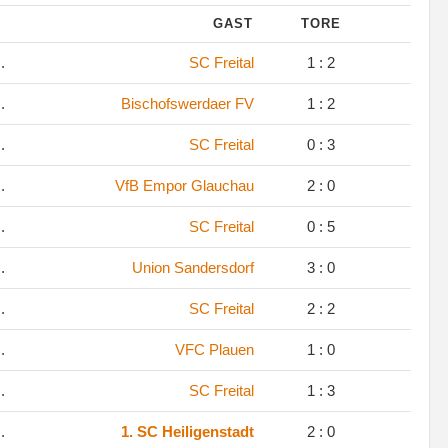
GAST
TORE
.
SC Freital
1 : 2
.
Bischofswerdaer FV
1 : 2
.
SC Freital
0 : 3
.
VfB Empor Glauchau
2 : 0
.
SC Freital
0 : 5
.
Union Sandersdorf
3 : 0
.
SC Freital
2 : 2
.
VFC Plauen
1 : 0
.
SC Freital
1 : 3
.
1. SC Heiligenstadt
2 : 0