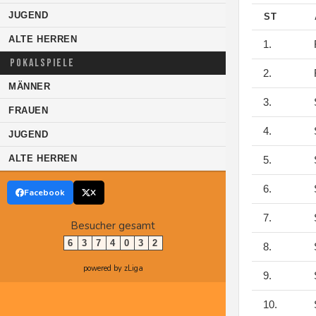
JUGEND
ST
ALTE HERREN
1.
F
POKALSPIELE
2.
F
MÄNNER
3.
S
FRAUEN
4.
S
JUGEND
ALTE HERREN
5.
S
6.
S
Facebook
X
7.
S
Besucher gesamt
6
3
7
4
0
3
2
8.
S
powered by zLiga
9.
S
10.
S