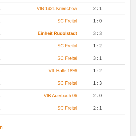
.
VfB 1921 Krieschow
2 : 1
.
SC Freital
1 : 0
.
Einheit Rudolstadt
3 : 3
.
SC Freital
1 : 2
.
SC Freital
3 : 1
.
VfL Halle 1896
1 : 2
.
SC Freital
1 : 3
.
VfB Auerbach 06
2 : 0
.
SC Freital
2 : 1
n