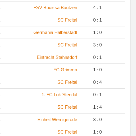
.
FSV Budissa Bautzen
4 : 1
.
SC Freital
0 : 1
.
Germania Halberstadt
1 : 0
.
SC Freital
3 : 0
.
Eintracht Stahnsdorf
0 : 1
.
FC Grimma
1 : 0
.
SC Freital
0 : 4
.
1. FC Lok Stendal
0 : 1
.
SC Freital
1 : 4
.
Einheit Wernigerode
3 : 0
.
SC Freital
1 : 0