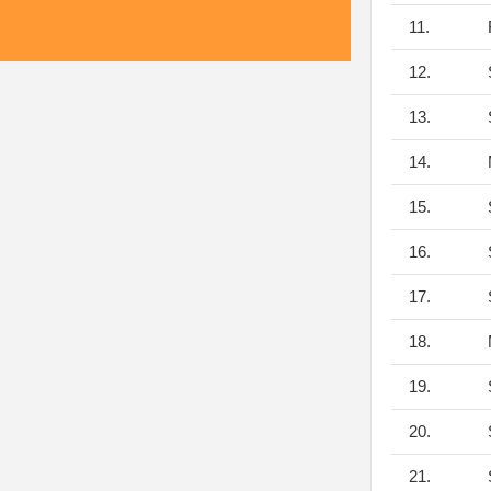
11.
F
12.
S
13.
S
14.
M
15.
S
16.
S
17.
S
18.
19.
S
20.
S
21.
S