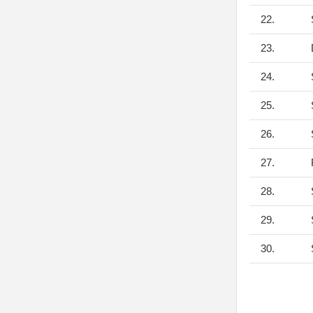
22.
S
23.
D
24.
S
25.
S
26.
S
27.
F
28.
S
29.
S
30.
S