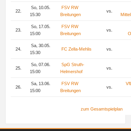
So, 10.05.
FSV RW
22.
vs.
15:30
Breitungen
Mitte
So, 17.05.
FSV RW
23.
vs.
15:00
Breitungen
O
Sa, 30.05.
24.
FC Zella-Mehlis
vs.
15:30
So, 07.06.
SpG Struth-
25.
vs.
15:00
Helmershof
Sa, 13.06.
FSV RW
Vf
26.
vs.
15:00
Breitungen
zum Gesamtspielplan