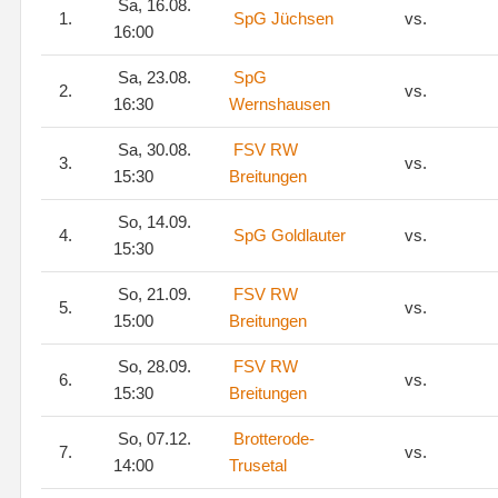
Sa, 16.08.
1.
SpG Jüchsen
vs.
16:00
Sa, 23.08.
SpG
2.
vs.
16:30
Wernshausen
Sa, 30.08.
FSV RW
3.
vs.
15:30
Breitungen
So, 14.09.
4.
SpG Goldlauter
vs.
15:30
So, 21.09.
FSV RW
5.
vs.
15:00
Breitungen
So, 28.09.
FSV RW
6.
vs.
15:30
Breitungen
So, 07.12.
Brotterode-
7.
vs.
14:00
Trusetal