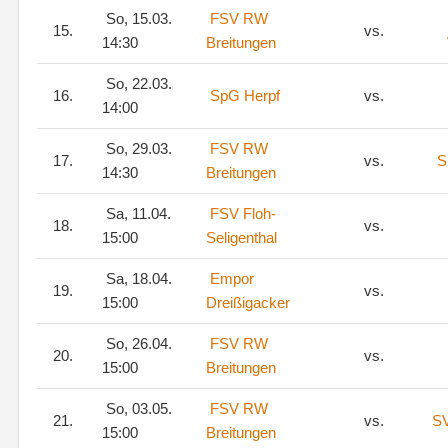
So, 15.03.
FSV RW
15.
vs.
14:30
Breitungen
So, 22.03.
16.
SpG Herpf
vs.
14:00
So, 29.03.
FSV RW
17.
vs.
S
14:30
Breitungen
Sa, 11.04.
FSV Floh-
18.
vs.
15:00
Seligenthal
Sa, 18.04.
Empor
19.
vs.
15:00
Dreißigacker
So, 26.04.
FSV RW
20.
vs.
15:00
Breitungen
So, 03.05.
FSV RW
21.
vs.
SV
15:00
Breitungen