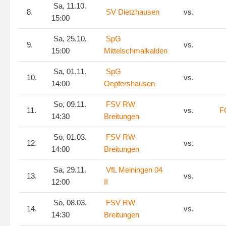
Sa, 11.10.
8.
SV Dietzhausen
vs.
15:00
Sa, 25.10.
SpG
9.
vs.
15:00
Mittelschmalkalden
Sa, 01.11.
SpG
10.
vs.
14:00
Oepfershausen
So, 09.11.
FSV RW
11.
vs.
F
14:30
Breitungen
So, 01.03.
FSV RW
12.
vs.
14:00
Breitungen
Sa, 29.11.
VfL Meiningen 04
13.
vs.
12:00
II
So, 08.03.
FSV RW
14.
vs.
14:30
Breitungen