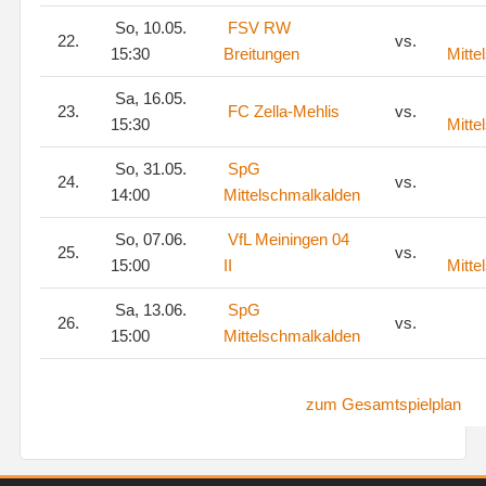
So, 10.05.
FSV RW
22.
vs.
15:30
Breitungen
Mitte
Sa, 16.05.
23.
FC Zella-Mehlis
vs.
15:30
Mitte
So, 31.05.
SpG
24.
vs.
14:00
Mittelschmalkalden
So, 07.06.
VfL Meiningen 04
25.
vs.
15:00
II
Mitte
Sa, 13.06.
SpG
26.
vs.
15:00
Mittelschmalkalden
zum Gesamtspielplan