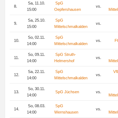
Sa, 11.10.
SpG
8.
vs.
15:00
Oepfershausen
Mitte
Sa, 25.10.
SpG
9.
vs.
15:00
Mittelschmalkalden
So, 02.11.
SpG
10.
vs.
F
14:00
Mittelschmalkalden
So, 09.11.
SpG Struth-
11.
vs.
14:00
Helmershof
Mitte
Sa, 22.11.
SpG
Vf
12.
vs.
14:00
Mittelschmalkalden
So, 30.11.
13.
SpG Jüchsen
vs.
14:00
Mitte
So, 08.03.
SpG
14.
vs.
14:00
Wernshausen
Mitte