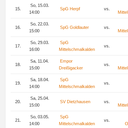
So, 15.03.
15.
SpG Herpf
vs.
14:00
Mitte
So, 22.03.
16.
SpG Goldlauter
vs.
15:00
Mitte
So, 29.03.
SpG
17.
vs.
16:00
Mittelschmalkalden
Sa, 11.04.
Empor
18.
vs.
15:00
Dreißigacker
Mitte
Sa, 18.04.
SpG
19.
vs.
14:00
Mittelschmalkalden
Sa, 25.04.
20.
SV Dietzhausen
vs.
15:00
Mitte
So, 03.05.
SpG
21.
vs.
14:00
Mittelschmalkalden
O