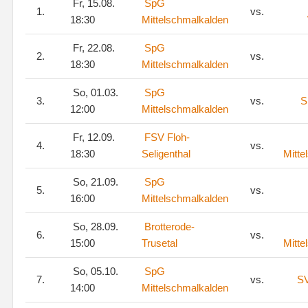
Fr, 15.08.
SpG
1.
vs.
18:30
Mittelschmalkalden
Fr, 22.08.
SpG
2.
vs.
18:30
Mittelschmalkalden
So, 01.03.
SpG
3.
vs.
S
12:00
Mittelschmalkalden
Fr, 12.09.
FSV Floh-
4.
vs.
18:30
Seligenthal
Mitte
So, 21.09.
SpG
5.
vs.
16:00
Mittelschmalkalden
So, 28.09.
Brotterode-
6.
vs.
15:00
Trusetal
Mitte
So, 05.10.
SpG
7.
vs.
SV
14:00
Mittelschmalkalden