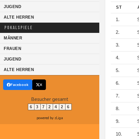
JUGEND
ST
ALTE HERREN
1.
S
POKALSPIELE
2.
S
MÄNNER
3.
S
FRAUEN
4.
S
JUGEND
ALTE HERREN
5.
S
6.
S
Facebook
X
7.
S
Besucher gesamt
6
3
7
2
4
2
6
8.
S
powered by zLiga
9.
S
10.
S