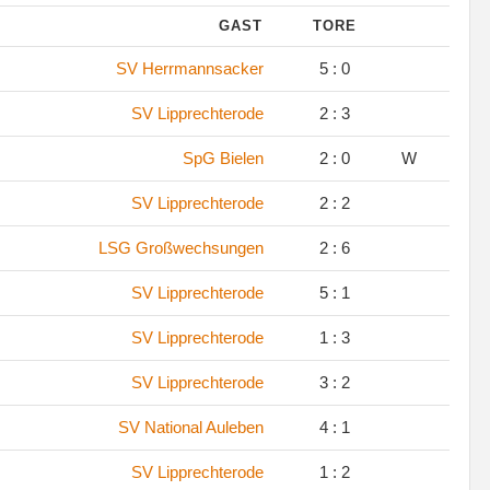
GAST
TORE
SV Herrmannsacker
5 : 0
SV Lipprechterode
2 : 3
SpG Bielen
2 : 0
W
SV Lipprechterode
2 : 2
LSG Großwechsungen
2 : 6
SV Lipprechterode
5 : 1
SV Lipprechterode
1 : 3
SV Lipprechterode
3 : 2
SV National Auleben
4 : 1
SV Lipprechterode
1 : 2