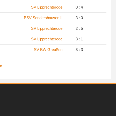
SV Lipprechterode
0 : 4
BSV Sondershausen II
3 : 0
SV Lipprechterode
2 : 5
SV Lipprechterode
3 : 1
SV BW Greußen
3 : 3
n