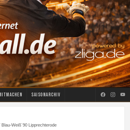
Mitmachen
Saisonarchiv
V Blau-Weiß´90 Lipprechterode