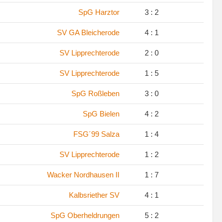
SpG Harztor
3 : 2
SV GA Bleicherode
4 : 1
SV Lipprechterode
2 : 0
SV Lipprechterode
1 : 5
SpG Roßleben
3 : 0
SpG Bielen
4 : 2
FSG´99 Salza
1 : 4
SV Lipprechterode
1 : 2
Wacker Nordhausen II
1 : 7
Kalbsriether SV
4 : 1
SpG Oberheldrungen
5 : 2