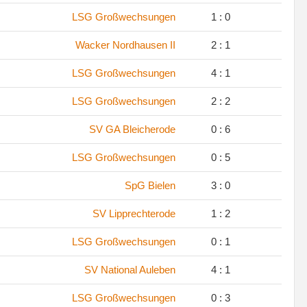
.
LSG Großwechsungen
1 : 0
.
Wacker Nordhausen II
2 : 1
.
LSG Großwechsungen
4 : 1
.
LSG Großwechsungen
2 : 2
.
SV GA Bleicherode
0 : 6
.
LSG Großwechsungen
0 : 5
.
SpG Bielen
3 : 0
.
SV Lipprechterode
1 : 2
.
LSG Großwechsungen
0 : 1
.
SV National Auleben
4 : 1
.
LSG Großwechsungen
0 : 3