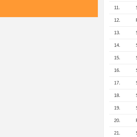
11.
S
12.
F
13.
S
14.
S
15.
S
16.
S
17.
S
18.
S
19.
S
20.
F
21.
S