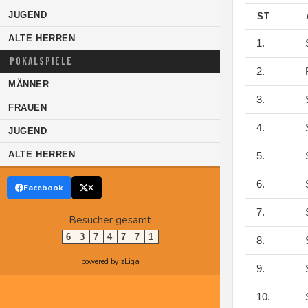
JUGEND
ST
ALTE HERREN
1.
S
POKALSPIELE
2.
F
MÄNNER
3.
S
FRAUEN
4.
S
JUGEND
ALTE HERREN
5.
S
6.
S
Facebook
X
7.
S
Besucher gesamt
6
3
7
4
7
7
1
8.
S
powered by zLiga
9.
S
10.
S