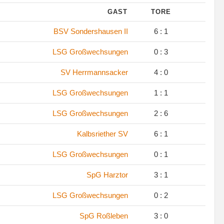
GAST
TORE
.
BSV Sondershausen II
6 : 1
.
LSG Großwechsungen
0 : 3
.
SV Herrmannsacker
4 : 0
.
LSG Großwechsungen
1 : 1
.
LSG Großwechsungen
2 : 6
.
Kalbsriether SV
6 : 1
.
LSG Großwechsungen
0 : 1
.
SpG Harztor
3 : 1
.
LSG Großwechsungen
0 : 2
.
SpG Roßleben
3 : 0