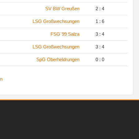
.
SV BW Greußen
2 : 4
.
LSG Großwechsungen
1 : 6
.
FSG´99 Salza
3 : 4
.
LSG Großwechsungen
3 : 4
.
SpG Oberheldrungen
0 : 0
n