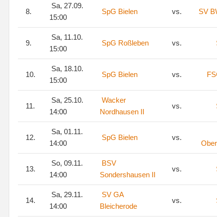
Sa, 27.09.
8.
SpG Bielen
vs.
SV B
15:00
Sa, 11.10.
9.
SpG Roßleben
vs.
15:00
Sa, 18.10.
10.
SpG Bielen
vs.
FS
15:00
Sa, 25.10.
Wacker
11.
vs.
14:00
Nordhausen II
Sa, 01.11.
12.
SpG Bielen
vs.
14:00
Ober
So, 09.11.
BSV
13.
vs.
14:00
Sondershausen II
Sa, 29.11.
SV GA
14.
vs.
14:00
Bleicherode