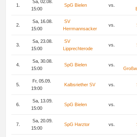
Sa, 02.08.
1.
SpG Bielen
vs.
15:00
Sa, 16.08.
SV
2.
vs.
15:00
Herrmannsacker
Sa, 23.08.
SV
3.
vs.
15:00
Lipprechterode
Sa, 30.08.
4.
SpG Bielen
vs.
15:00
Großw
Fr, 05.09.
5.
Kalbsriether SV
vs.
19:00
Sa, 13.09.
6.
SpG Bielen
vs.
15:00
Sa, 20.09.
7.
SpG Harztor
vs.
15:00