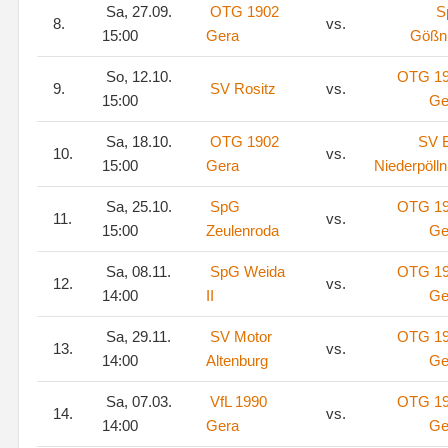
Sa, 27.09.
OTG 1902
S
8.
vs.
15:00
Gera
Gößni
So, 12.10.
OTG 1
9.
SV Rositz
vs.
15:00
Ge
Sa, 18.10.
OTG 1902
SV 
10.
vs.
15:00
Gera
Niederpölln
Sa, 25.10.
SpG
OTG 1
11.
vs.
15:00
Zeulenroda
Ge
Sa, 08.11.
SpG Weida
OTG 1
12.
vs.
14:00
II
Ge
Sa, 29.11.
SV Motor
OTG 1
13.
vs.
14:00
Altenburg
Ge
Sa, 07.03.
VfL 1990
OTG 1
14.
vs.
14:00
Gera
Ge