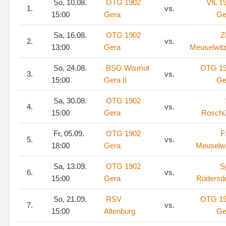
So, 10.08.
OTG 1902
VfL 1
1.
vs.
15:00
Gera
Ge
Sa, 16.08.
OTG 1902
Z
2.
vs.
13:00
Gera
Meuselwitz
So, 24.08.
BSG Wismut
OTG 1
3.
vs.
15:00
Gera II
Ge
Sa, 30.08.
OTG 1902
4.
vs.
15:00
Gera
Roschü
Fr, 05.09.
OTG 1902
F
5.
vs.
18:00
Gera
Meuselwi
Sa, 13.09.
OTG 1902
S
6.
vs.
15:00
Gera
Rüdersdo
So, 21.09.
RSV
OTG 1
7.
vs.
15:00
Altenburg
Ge