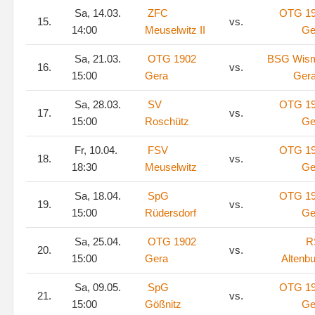
Sa, 14.03.
ZFC
OTG 1
15.
vs.
14:00
Meuselwitz II
Ge
Sa, 21.03.
OTG 1902
BSG Wis
16.
vs.
15:00
Gera
Gera
Sa, 28.03.
SV
OTG 1
17.
vs.
15:00
Roschütz
Ge
Fr, 10.04.
FSV
OTG 1
18.
vs.
18:30
Meuselwitz
Ge
Sa, 18.04.
SpG
OTG 1
19.
vs.
15:00
Rüdersdorf
Ge
Sa, 25.04.
OTG 1902
R
20.
vs.
15:00
Gera
Altenb
Sa, 09.05.
SpG
OTG 1
21.
vs.
15:00
Gößnitz
Ge