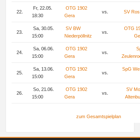
Fr, 22.05.
OTG 1902
22.
vs.
SV Rosi
18:30
Gera
Sa, 30.05.
SV BW
OTG 1
23.
vs.
15:00
Niederpöllnitz
Ge
Sa, 06.06.
OTG 1902
S
24.
vs.
15:00
Gera
Zeulenro
Sa, 13.06.
OTG 1902
SpG We
25.
vs.
15:00
Gera
So, 21.06.
OTG 1902
SV Mo
26.
vs.
15:00
Gera
Altenb
zum Gesamtspielplan