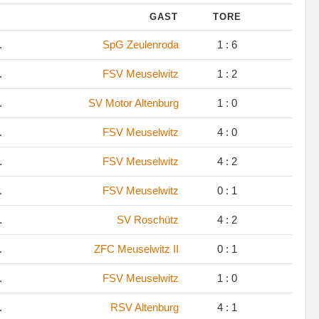
GAST
TORE
.
SpG Zeulenroda
1 : 6
.
FSV Meuselwitz
1 : 2
.
SV Motor Altenburg
1 : 0
.
FSV Meuselwitz
4 : 0
.
FSV Meuselwitz
4 : 2
.
FSV Meuselwitz
0 : 1
.
SV Roschütz
4 : 2
.
ZFC Meuselwitz II
0 : 1
.
FSV Meuselwitz
1 : 0
.
RSV Altenburg
4 : 1