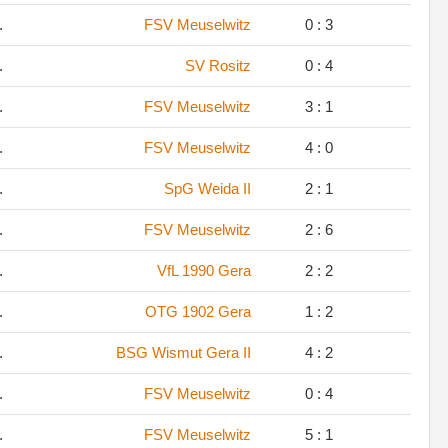
.
FSV Meuselwitz
0 : 3
.
SV Rositz
0 : 4
.
FSV Meuselwitz
3 : 1
.
FSV Meuselwitz
4 : 0
.
SpG Weida II
2 : 1
.
FSV Meuselwitz
2 : 6
.
VfL 1990 Gera
2 : 2
.
OTG 1902 Gera
1 : 2
.
BSG Wismut Gera II
4 : 2
.
FSV Meuselwitz
0 : 4
.
FSV Meuselwitz
5 : 1