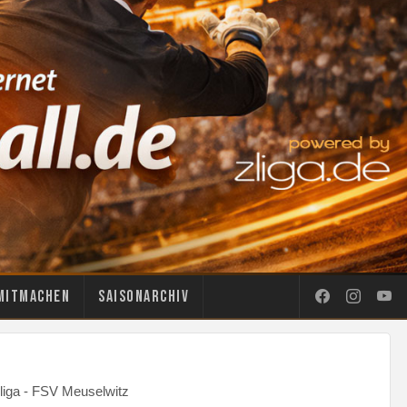
Mitmachen
Saisonarchiv
liga - FSV Meuselwitz