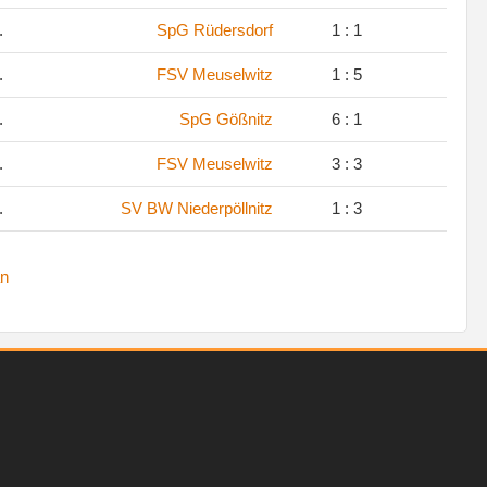
.
SpG Rüdersdorf
1 : 1
.
FSV Meuselwitz
1 : 5
.
SpG Gößnitz
6 : 1
.
FSV Meuselwitz
3 : 3
.
SV BW Niederpöllnitz
1 : 3
n