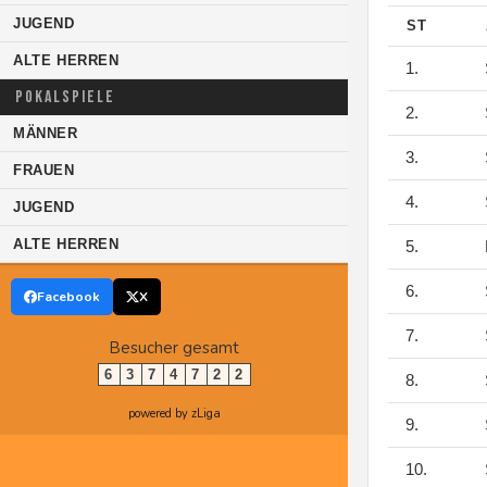
JUGEND
ST
ALTE HERREN
1.
POKALSPIELE
2.
MÄNNER
3.
FRAUEN
4.
JUGEND
ALTE HERREN
5.
6.
Facebook
X
7.
Besucher gesamt
6
3
7
4
7
2
2
8.
powered by zLiga
9.
10.