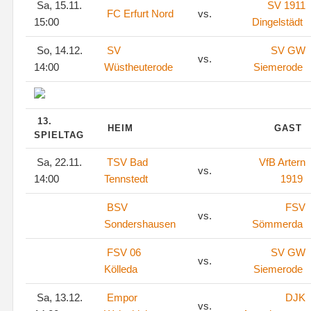
Sa, 15.11.
SV 1911
FC Erfurt Nord
vs.
15:00
Dingelstädt
So, 14.12.
SV
SV GW
vs.
14:00
Wüstheuterode
Siemerode
13.
HEIM
GAST
SPIELTAG
Sa, 22.11.
TSV Bad
VfB Artern
vs.
14:00
Tennstedt
1919
BSV
FSV
vs.
Sondershausen
Sömmerda
FSV 06
SV GW
vs.
Kölleda
Siemerode
Sa, 13.12.
Empor
DJK
vs.