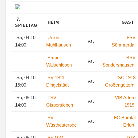
7.
HEIM
GAST
SPIELTAG
Sa, 04.10.
Union
FSV
vs.
14:00
Mühlhausen
Sömmerda
Empor
BSV
vs.
Walschleben
Sondershausen
Sa, 04.10.
SV 1911
SC 1918
vs.
15:00
Dingelstädt
Großengottern
So, 05.10.
TSV
VfB Artern
vs.
14:00
Gispersleben
1919
SV
FC Borntal
vs.
Wüstheuterode
Erfurt
So, 05.10.
SV GW
DJK