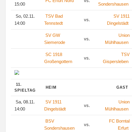
FC Erfurt Nord
vs.
15:00
Sondershausen
So, 02.11.
TSV Bad
SV 1911
vs.
14:00
Tennstedt
Dingelstädt
SV GW
Union
vs.
Siemerode
Mühlhausen
SC 1918
TSV
vs.
Großengottern
Gispersleben
11.
HEIM
GAST
SPIELTAG
Sa, 08.11.
SV 1911
Union
vs.
14:00
Dingelstädt
Mühlhausen
BSV
FC Borntal
vs.
Sondershausen
Erfurt