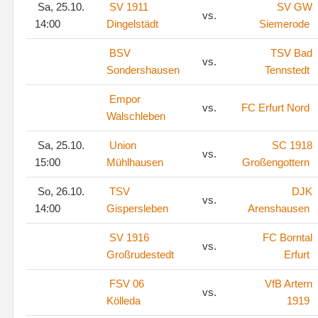
Sa, 25.10.
SV 1911
SV GW
vs.
14:00
Dingelstädt
Siemerode
BSV
TSV Bad
vs.
Sondershausen
Tennstedt
Empor
vs.
FC Erfurt Nord
Walschleben
Sa, 25.10.
Union
SC 1918
vs.
15:00
Mühlhausen
Großengottern
So, 26.10.
TSV
DJK
vs.
14:00
Gispersleben
Arenshausen
SV 1916
FC Borntal
vs.
Großrudestedt
Erfurt
FSV 06
VfB Artern
vs.
Kölleda
1919