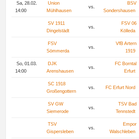
Sa, 28.02.
Union
BSV
vs.
14:00
Mühlhausen
Sondershausen
SV 1911
FSV 06
vs.
Dingelstädt
Kölleda
FSV
VfB Artern
vs.
Sömmerda
1919
So, 01.03.
DJK
FC Borntal
vs.
14:00
Arenshausen
Erfurt
SC 1918
vs.
FC Erfurt Nord
Großengottern
SV GW
TSV Bad
vs.
Siemerode
Tennstedt
TSV
Empor
vs.
Gispersleben
Walschleben