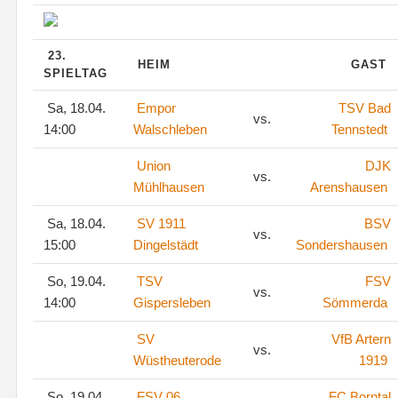
23.
HEIM
GAST
SPIELTAG
Sa, 18.04.
Empor
TSV Bad
vs.
14:00
Walschleben
Tennstedt
Union
DJK
vs.
Mühlhausen
Arenshausen
Sa, 18.04.
SV 1911
BSV
vs.
15:00
Dingelstädt
Sondershausen
So, 19.04.
TSV
FSV
vs.
14:00
Gispersleben
Sömmerda
SV
VfB Artern
vs.
Wüstheuterode
1919
So, 19.04.
FSV 06
FC Borntal