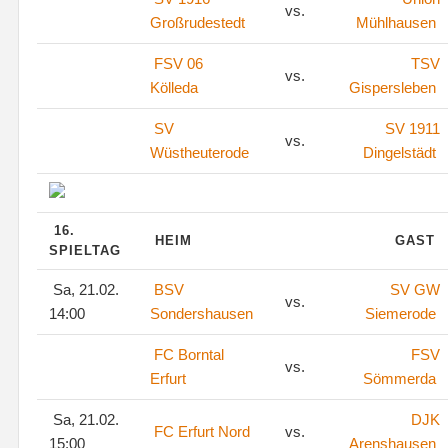
vs.
Großrudestedt
Mühlhausen
FSV 06
TSV
vs.
Kölleda
Gispersleben
SV
SV 1911
vs.
Wüstheuterode
Dingelstädt
16.
HEIM
GAST
SPIELTAG
Sa, 21.02.
BSV
SV GW
vs.
14:00
Sondershausen
Siemerode
FC Borntal
FSV
vs.
Erfurt
Sömmerda
Sa, 21.02.
DJK
FC Erfurt Nord
vs.
15:00
Arenshausen