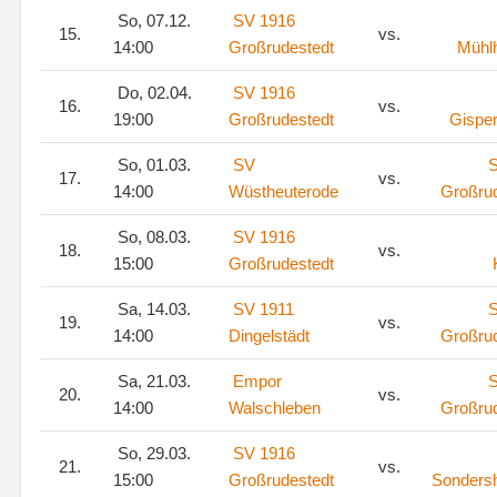
So, 07.12.
SV 1916
15.
vs.
14:00
Großrudestedt
Mühl
Do, 02.04.
SV 1916
16.
vs.
19:00
Großrudestedt
Gispe
So, 01.03.
SV
S
17.
vs.
14:00
Wüstheuterode
Großru
So, 08.03.
SV 1916
18.
vs.
15:00
Großrudestedt
Sa, 14.03.
SV 1911
S
19.
vs.
14:00
Dingelstädt
Großru
Sa, 21.03.
Empor
S
20.
vs.
14:00
Walschleben
Großru
So, 29.03.
SV 1916
21.
vs.
15:00
Großrudestedt
Sonders