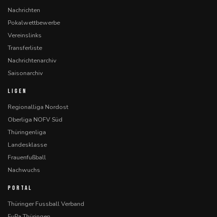
Nachrichten
Pokalwettbewerbe
Vereinslinks
Transferliste
Nachrichtenarchiv
Saisonarchiv
LIGEN
Regionalliga Nordost
Oberliga NOFV Süd
Thüringenliga
Landesklasse
Frauenfußball
Nachwuchs
PORTAL
Thüringer Fussball Verband
FuPa Thüringen