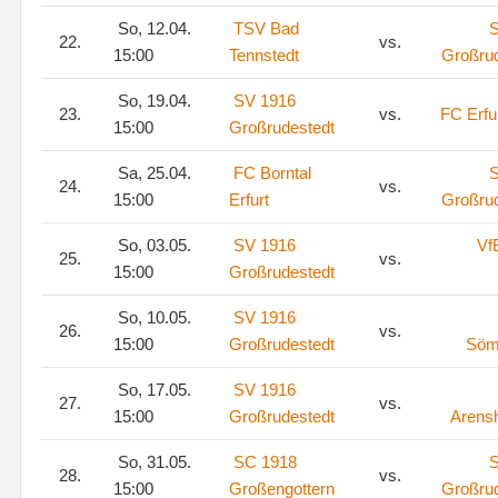
So, 12.04.
TSV Bad
S
22.
vs.
15:00
Tennstedt
Großru
So, 19.04.
SV 1916
23.
vs.
FC Erfu
15:00
Großrudestedt
Sa, 25.04.
FC Borntal
S
24.
vs.
15:00
Erfurt
Großru
So, 03.05.
SV 1916
Vf
25.
vs.
15:00
Großrudestedt
So, 10.05.
SV 1916
26.
vs.
15:00
Großrudestedt
Söm
So, 17.05.
SV 1916
27.
vs.
15:00
Großrudestedt
Arens
So, 31.05.
SC 1918
S
28.
vs.
15:00
Großengottern
Großru