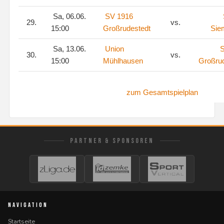
Sa, 06.06.
SV 1916
29.
vs.
15:00
Großrudestedt
Sie
Sa, 13.06.
Union
S
30.
vs.
15:00
Mühlhausen
Großru
zum Gesamtspielplan
PARTNER & SPONSOREN
NAVIGATION
Startseite