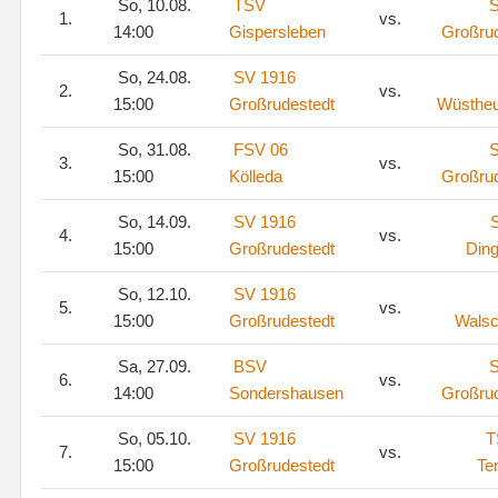
So, 10.08.
TSV
S
1.
vs.
14:00
Gispersleben
Großru
So, 24.08.
SV 1916
2.
vs.
15:00
Großrudestedt
Wüstheu
So, 31.08.
FSV 06
S
3.
vs.
15:00
Kölleda
Großru
So, 14.09.
SV 1916
4.
vs.
15:00
Großrudestedt
Ding
So, 12.10.
SV 1916
5.
vs.
15:00
Großrudestedt
Walsc
Sa, 27.09.
BSV
S
6.
vs.
14:00
Sondershausen
Großru
So, 05.10.
SV 1916
T
7.
vs.
15:00
Großrudestedt
Te