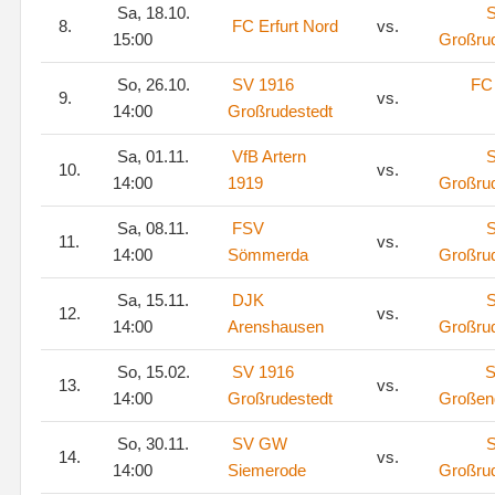
Sa, 18.10.
S
8.
FC Erfurt Nord
vs.
15:00
Großru
So, 26.10.
SV 1916
FC 
9.
vs.
14:00
Großrudestedt
Sa, 01.11.
VfB Artern
S
10.
vs.
14:00
1919
Großru
Sa, 08.11.
FSV
S
11.
vs.
14:00
Sömmerda
Großru
Sa, 15.11.
DJK
S
12.
vs.
14:00
Arenshausen
Großru
So, 15.02.
SV 1916
S
13.
vs.
14:00
Großrudestedt
Großen
So, 30.11.
SV GW
S
14.
vs.
14:00
Siemerode
Großru