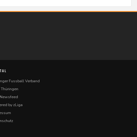
TAL
inger Fussball Verband
 Thüringen
-Newsfeed
red by zLiga
ressum
nschutz