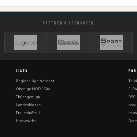
PARTNER & SPONSOREN
LIGEN
POR
Regionalliga Nordost
Thür
Oberliga NOFV Süd
FuPa
Thüringenliga
RSS
Landesklasse
powe
Frauenfußball
Imp
Nachwuchs
Date