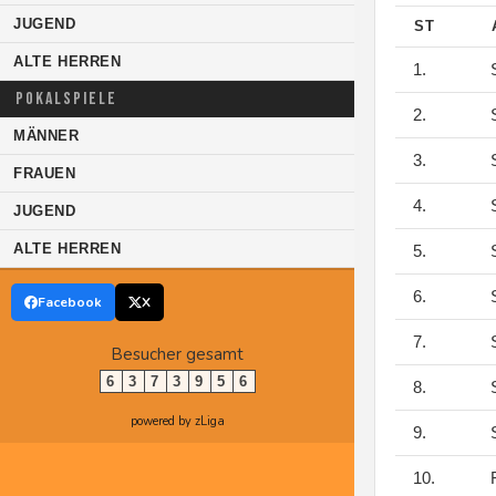
JUGEND
ST
ALTE HERREN
1.
S
POKALSPIELE
2.
S
MÄNNER
3.
S
FRAUEN
4.
S
JUGEND
ALTE HERREN
5.
S
6.
S
Facebook
X
7.
S
Besucher gesamt
6
3
7
3
9
5
6
8.
S
powered by zLiga
9.
S
10.
F