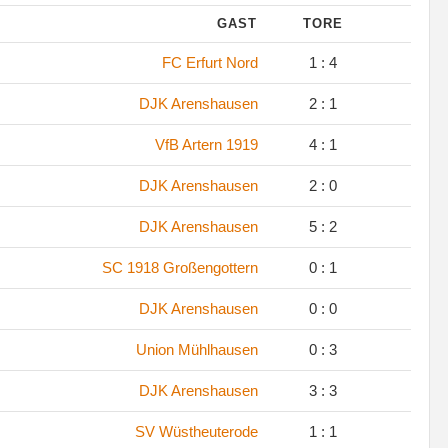
GAST
TORE
.
FC Erfurt Nord
1 : 4
.
DJK Arenshausen
2 : 1
.
VfB Artern 1919
4 : 1
.
DJK Arenshausen
2 : 0
.
DJK Arenshausen
5 : 2
.
SC 1918 Großengottern
0 : 1
.
DJK Arenshausen
0 : 0
.
Union Mühlhausen
0 : 3
.
DJK Arenshausen
3 : 3
.
SV Wüstheuterode
1 : 1