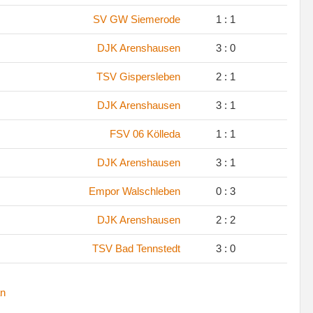
.
SV GW Siemerode
1 : 1
.
DJK Arenshausen
3 : 0
.
TSV Gispersleben
2 : 1
.
DJK Arenshausen
3 : 1
.
FSV 06 Kölleda
1 : 1
.
DJK Arenshausen
3 : 1
.
Empor Walschleben
0 : 3
.
DJK Arenshausen
2 : 2
.
TSV Bad Tennstedt
3 : 0
n