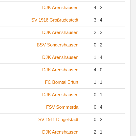
.
DJK Arenshausen
4 : 2
.
SV 1916 Großrudestedt
3 : 4
.
DJK Arenshausen
2 : 2
.
BSV Sondershausen
0 : 2
.
DJK Arenshausen
1 : 4
.
DJK Arenshausen
4 : 0
.
FC Borntal Erfurt
1 : 1
.
DJK Arenshausen
0 : 1
.
FSV Sömmerda
0 : 4
.
SV 1911 Dingelstädt
0 : 2
.
DJK Arenshausen
2 : 1